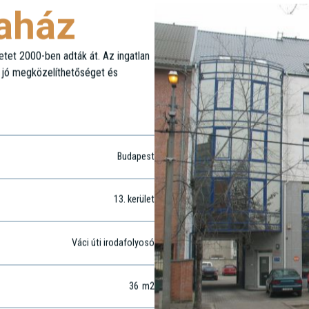
daház
tet 2000-ben adták át. Az ingatlan
, jó megközelíthetőséget és
Budapest
13
. kerület
Váci úti irodafolyosó
36
m2