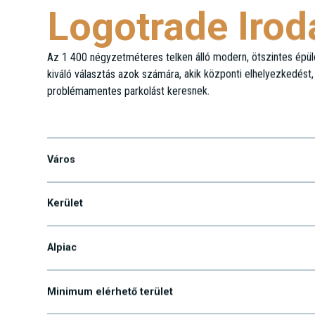
Logotrade Iro
Az 1 400 négyzetméteres telken álló modern, ötszintes épüle
kiváló választás azok számára, akik központi elhelyezkedést
problémamentes parkolást keresnek.
Röppentyű u. 53.
Város
Kerület
Alpiac
Minimum elérhető terület