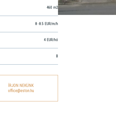
460
m2
8
-
8.5
EUR
/m
/h
4
EUR
/hó
B
ÍRJON NEKÜNK
office@eston.hu