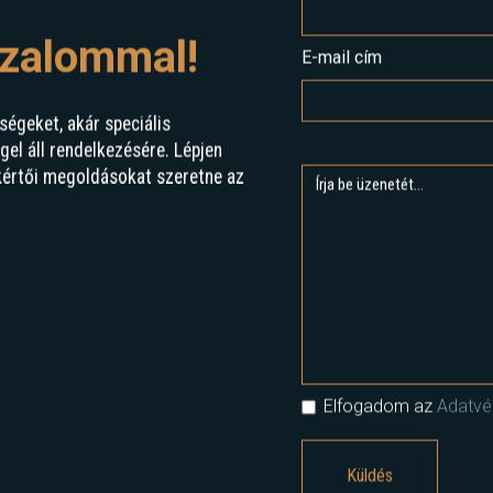
izalommal!
E-mail cím
ségeket, akár speciális
l áll rendelkezésére. Lépjen
kértői megoldásokat szeretne az
Elfogadom az
Adatvéd