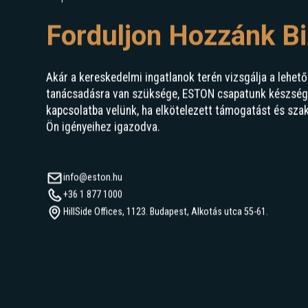
Kapcsolat
Forduljon Hozzánk B
Akár a kereskedelmi ingatlanok terén vizsgálja a lehető
tanácsadásra van szüksége, ESTON csapatunk készségge
kapcsolatba velünk, ha elkötelezett támogatást és sza
Ön igényeihez igazodva.
info@eston.hu
+36 1 877 1000
HillSide Offices, 1123. Budapest, Alkotás utca 55-61.