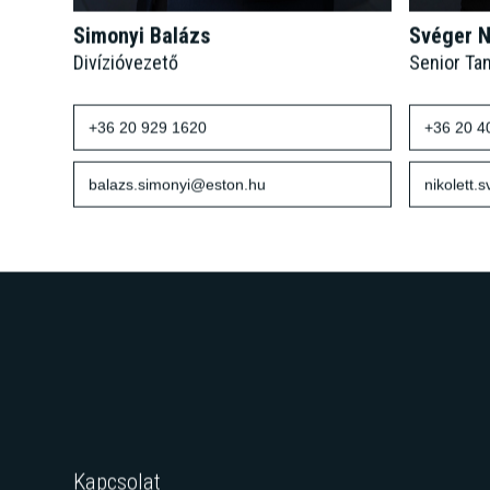
Simonyi Balázs
Svéger N
Divízióvezető
Senior Ta
+36 20 929 1620
+36 20 4
balazs.simonyi@eston.hu
nikolett.