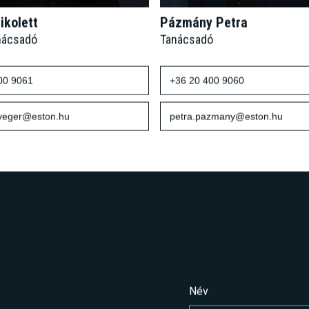
ikolett
Pázmány Petra
nácsadó
Tanácsadó
00 9061
+36 20 400 9060
sveger@eston.hu
petra.pazmany@eston.hu
Név