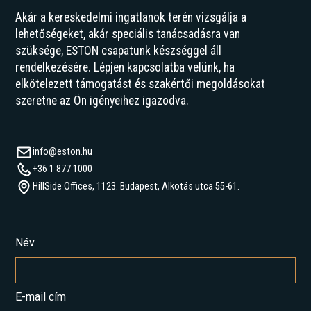
Akár a kereskedelmi ingatlanok terén vizsgálja a
lehetőségeket, akár speciális tanácsadásra van
szüksége, ESTON csapatunk készséggel áll
rendelkezésére. Lépjen kapcsolatba velünk, ha
elkötelezett támogatást és szakértői megoldásokat
szeretne az Ön igényeihez igazodva.
info@eston.hu
+36 1 877 1000
HillSide Offices, 1123. Budapest, Alkotás utca 55-61.
Név
E-mail cím