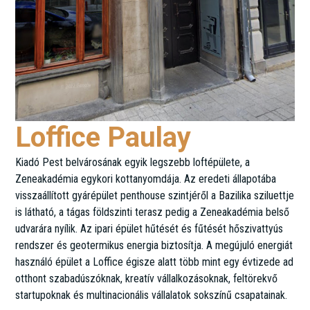
Loffice Paulay
Kiadó Pest belvárosának egyik legszebb loftépülete, a
Zeneakadémia egykori kottanyomdája. Az eredeti állapotába
visszaállított gyárépület penthouse szintjéről a Bazilika sziluettje
is látható, a tágas földszinti terasz pedig a Zeneakadémia belső
udvarára nyílik. Az ipari épület hűtését és fűtését hőszivattyús
rendszer és geotermikus energia biztosítja. A megújuló energiát
használó épület a Loffice égisze alatt több mint egy évtizede ad
otthont szabadúszóknak, kreatív vállalkozásoknak, feltörekvő
startupoknak és multinacionális vállalatok sokszínű csapatainak.