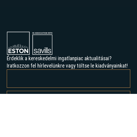
Érdeklik a kereskedelmi ingatlanpiac aktualitásai?
Iratkozzon fel hírlevelünkre vagy töltse le kiadványainkat!
Feliratkozással elfogadja az Adatvédelmi irányelveinket, és hozzájárul
ahhoz, hogy értesítést kapjon tőlünk.