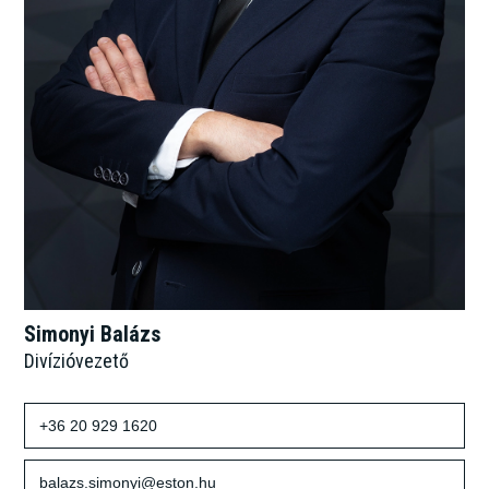
Simonyi Balázs
Divízióvezető
+36 20 929 1620
balazs.simonyi@eston.hu