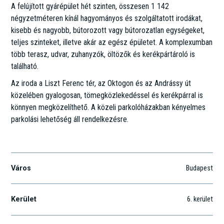
A felújított gyárépület hét szinten, összesen 1 142
négyzetméteren kínál hagyományos és szolgáltatott irodákat,
kisebb és nagyobb, bútorozott vagy bútorozatlan egységeket,
teljes szinteket, illetve akár az egész épületet. A komplexumban
több terasz, udvar, zuhanyzók, öltözők és kerékpártároló is
található.
Az iroda a Liszt Ferenc tér, az Oktogon és az Andrássy út
közelében gyalogosan, tömegközlekedéssel és kerékpárral is
könnyen megközelíthető. A közeli parkolóházakban kényelmes
parkolási lehetőség áll rendelkezésre.
Paulay Ede u. 55
Város
Budapest
Kerület
6
. kerület