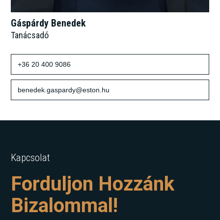
Gáspárdy Benedek
Tanácsadó
+36 20 400 9086
benedek.gaspardy@eston.hu
Kapcsolat
Forduljon Hozzánk
Bizalommal!