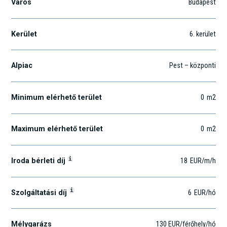
Város
Budapest
Kerület
6
. kerület
Alpiac
Pest – központi
Minimum elérhető terület
0
m2
Maximum elérhető terület
0
m2
i
Iroda bérleti díj
18
EUR
/m
/h
i
Szolgáltatási díj
6
EUR
/hó
Mélygarázs
130 EUR/férőhely/hó