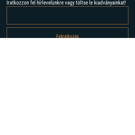
Iratkozzon fel hírlevelünkre vagy töltse le kiadványainkat!
Feliratkozással elfogadja az Adatvédelmi irányelveinket, és hozzájárul
ahhoz, hogy értesítést kapjon tőlünk.
Rólunk
Történelmünk
Karrier
Hírek
Elemzések
Lépjen kapcsolatba velünk
Szolgáltatásaink