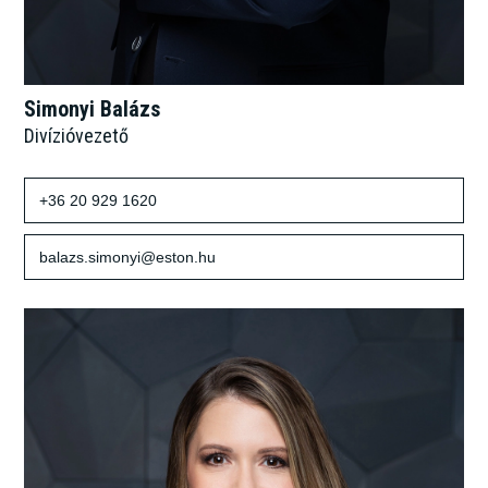
Simonyi Balázs
Divízióvezető
+36 20 929 1620
balazs.simonyi@eston.hu