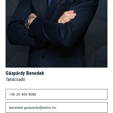
Gáspárdy Benedek
Tanácsadó
+36 20 400 9086
benedek.gaspardy@eston.hu