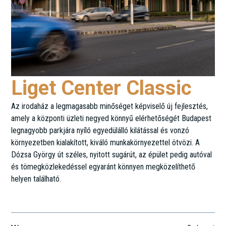
Liget Center Classic
Az irodaház a legmagasabb minőséget képviselő új fejlesztés,
amely a központi üzleti negyed könnyű elérhetőségét Budapest
legnagyobb parkjára nyíló egyedülálló kilátással és vonzó
környezetben kialakított, kiváló munkakörnyezettel ötvözi. A
Dózsa György út széles, nyitott sugárút, az épület pedig autóval
és tömegközlekedéssel egyaránt könnyen megközelíthető
helyen található.
Dózsa György út 84/A.