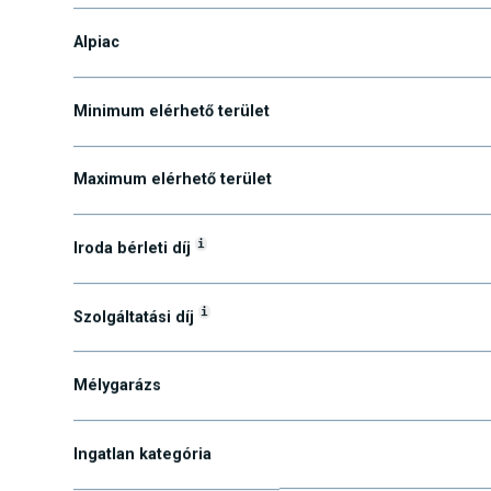
Kerület
Alpiac
Minimum elérhető terület
Maximum elérhető terület
i
Iroda bérleti díj
i
Szolgáltatási díj
Mélygarázs
Ingatlan kategória