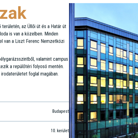
ázak
erületén, az Üllői út és a Határ út
lloda is van a közelben. Minden
zel van a Liszt Ferenc Nemzetközi
mélygarázsszintből, valamint campus
lkezik a repülőtéri folyosó mentén.
rodaterületet foglal magában.
Budapest