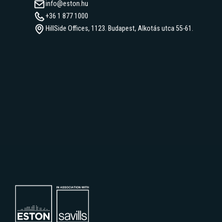
info@eston.hu
+36 1 877 1000
HillSide Offices, 1123. Budapest, Alkotás utca 55-61.