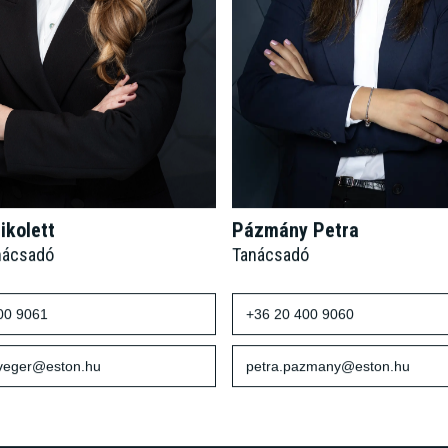
ikolett
Pázmány Petra
nácsadó
Tanácsadó
00 9061
+36 20 400 9060
sveger@eston.hu
petra.pazmany@eston.hu