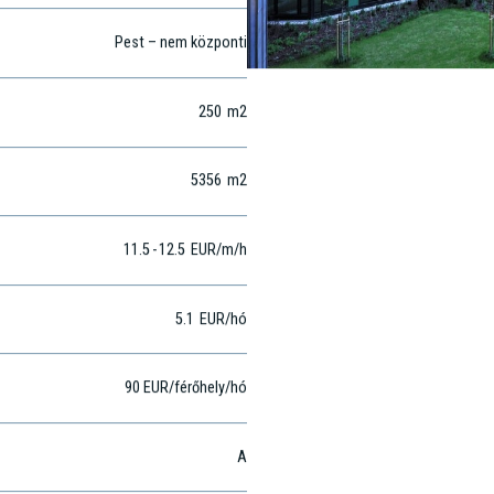
10
. kerület
Pest – nem központi
250
m2
5356
m2
11.5
-
12.5
EUR
/m
/h
5.1
EUR
/hó
90 EUR/férőhely/hó
A