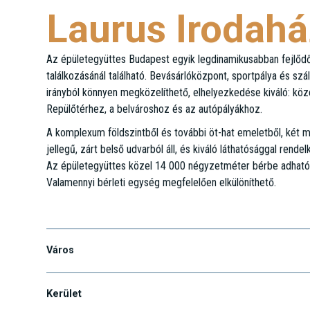
Laurus Irodah
Az épületegyüttes Budapest egyik legdinamikusabban fejlődő t
találkozásánál található. Bevásárlóközpont, sportpálya és szá
irányból könnyen megközelíthető, elhelyezkedése kiváló: kö
Repülőtérhez, a belvároshoz és az autópályákhoz.
A komplexum földszintből és további öt-hat emeletből, két 
jellegű, zárt belső udvarból áll, és kiváló láthatósággal rende
Az épületegyüttes közel 14 000 négyzetméter bérbe adható i
Valamennyi bérleti egység megfelelően elkülöníthető.
Kőér u. 2/A.
Város