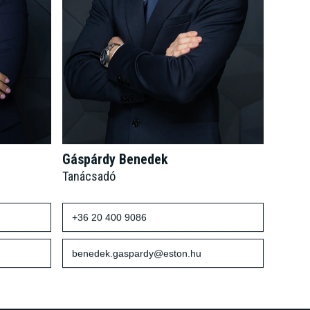
Gáspárdy Benedek
Tanácsadó
+36 20 400 9086
benedek.gaspardy@eston.hu