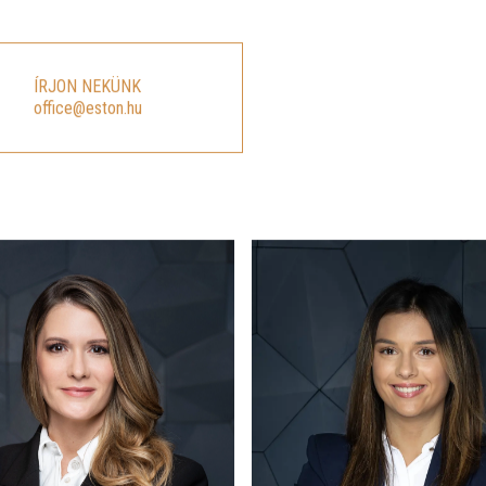
ÍRJON NEKÜNK
office@eston.hu