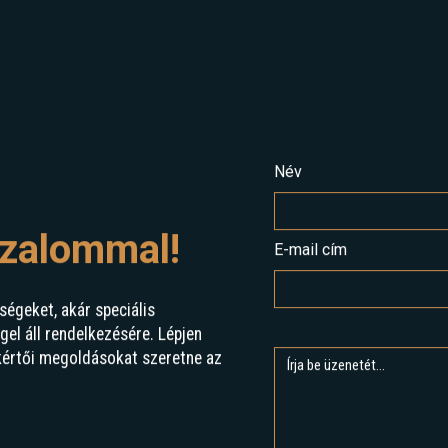
Név
izalommal!
E-mail cím
ségeket, akár speciális
l áll rendelkezésére. Lépjen
kértői megoldásokat szeretne az