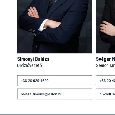
Simonyi Balázs
Svéger N
Divízióvezető
Senior Ta
+36 20 929 1620
+36 20 4
balazs.simonyi@eston.hu
nikolett.