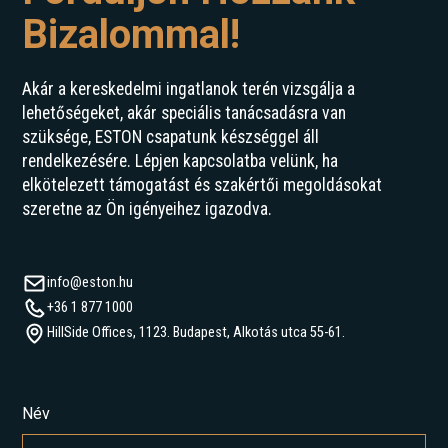
Bizalommal!
Akár a kereskedelmi ingatlanok terén vizsgálja a
lehetőségeket, akár speciális tanácsadásra van
szüksége, ESTON csapatunk készséggel áll
rendelkezésére. Lépjen kapcsolatba velünk, ha
elkötelezett támogatást és szakértői megoldásokat
szeretne az Ön igényeihez igazodva.
info@eston.hu
+36 1 877 1000
HillSide Offices, 1123. Budapest, Alkotás utca 55-61.
Név