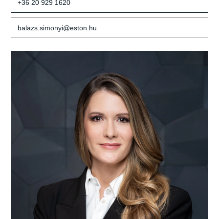
+36 20 929 1620
balazs.simonyi@eston.hu