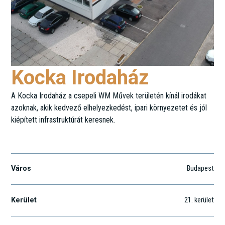
Kocka Irodaház
A Kocka Irodaház a csepeli WM Művek területén kínál irodákat
azoknak, akik kedvező elhelyezkedést, ipari környezetet és jól
kiépített infrastruktúrát keresnek.
Színesfém utca 4-10
Város
Budapest
Kerület
21
. kerület