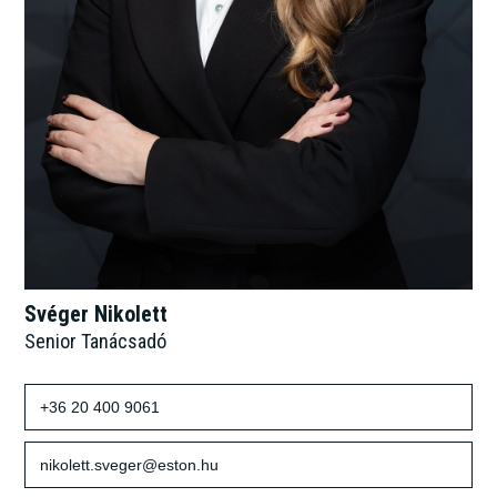
Svéger Nikolett
Senior Tanácsadó
+36 20 400 9061
nikolett.sveger@eston.hu