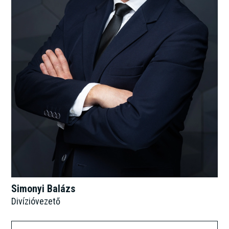
Simonyi Balázs
Divízióvezető