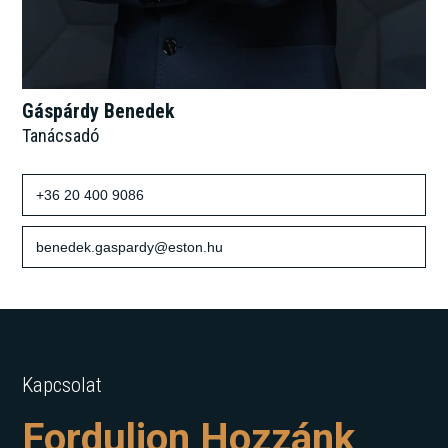
Gáspárdy Benedek
Tanácsadó
+36 20 400 9086
benedek.gaspardy@eston.hu
Kapcsolat
Forduljon Hozzánk