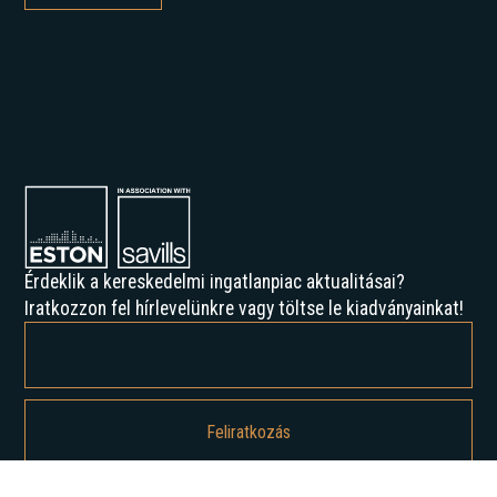
Érdeklik a kereskedelmi ingatlanpiac aktualitásai?
Iratkozzon fel hírlevelünkre vagy töltse le kiadványainkat!
Feliratkozással elfogadja az Adatvédelmi irányelveinket, és hozzájárul