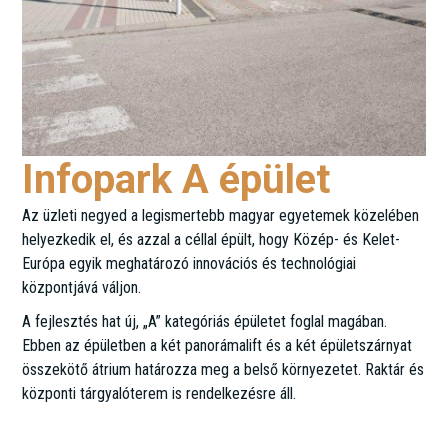
Infopark A épület
Az üzleti negyed a legismertebb magyar egyetemek közelében
helyezkedik el, és azzal a céllal épült, hogy Közép- és Kelet-
Európa egyik meghatározó innovációs és technológiai
központjává váljon.
A fejlesztés hat új, „A” kategóriás épületet foglal magában.
Ebben az épületben a két panorámalift és a két épületszárnyat
összekötő átrium határozza meg a belső környezetet. Raktár és
központi tárgyalóterem is rendelkezésre áll.
Neumann János u. 1.