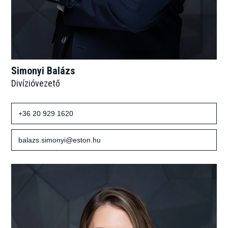
Simonyi Balázs
Divízióvezető
+36 20 929 1620
balazs.simonyi@eston.hu