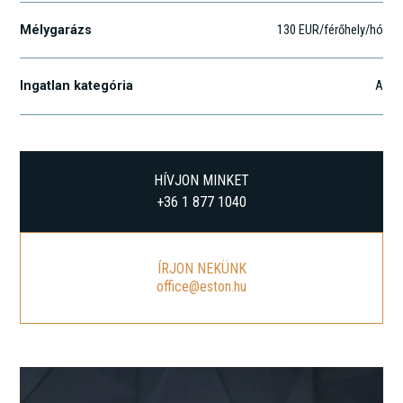
Mélygarázs
130 EUR/férőhely/hó
Ingatlan kategória
A
HÍVJON MINKET
+36 1 877 1040
ÍRJON NEKÜNK
office@eston.hu