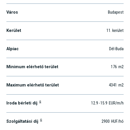
Város
Budapest
Kerület
11
. kerület
Alpiac
Dél-Buda
Minimum elérhető terület
176
m2
Maximum elérhető terület
4341
m2
i
Iroda bérleti díj
12.9
-
15.9
EUR
/m
/h
i
Szolgáltatási díj
2900
HUF
/hó