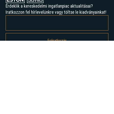
Érdeklik a kereskedelmi ingatlanpiac aktualitásai?
Iratkozzon fel hírlevelünkre vagy töltse le kiadványainkat!
Feliratkozással elfogadja az Adatvédelmi irányelveinket, és hozzájárul
ahhoz, hogy értesítést kapjon tőlünk.
Rólunk
Történelmünk
Karrier
Hírek
Elemzések
Lépjen kapcsolatba velünk