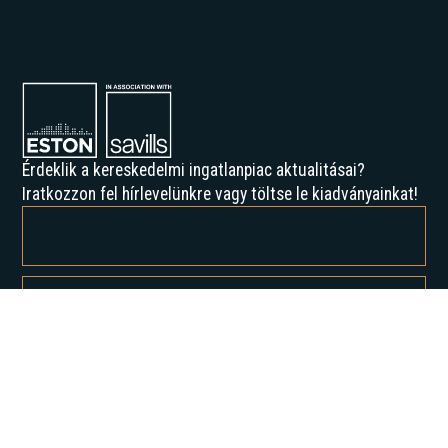
Érdeklik a kereskedelmi ingatlanpiac aktualitásai?
Iratkozzon fel hírlevelünkre vagy töltse le kiadványainkat!
Feliratkozással elfogadja az Adatvédelmi irányelveinket, és hozzájárul
ahhoz, hogy értesítést kapjon tőlünk.
Rólunk