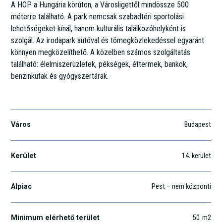
A HOP a Hungária körúton, a Városligettől mindössze 500
méterre található. A park nemcsak szabadtéri sportolási
lehetőségeket kínál, hanem kulturális találkozóhelyként is
szolgál. Az irodapark autóval és tömegközlekedéssel egyaránt
könnyen megközelíthető. A közelben számos szolgáltatás
található: élelmiszerüzletek, pékségek, éttermek, bankok,
benzinkutak és gyógyszertárak.
Hungária krt. 126-132.
Város
Budapest
Kerület
14
. kerület
Alpiac
Pest – nem központi
Minimum elérhető terület
50
m2