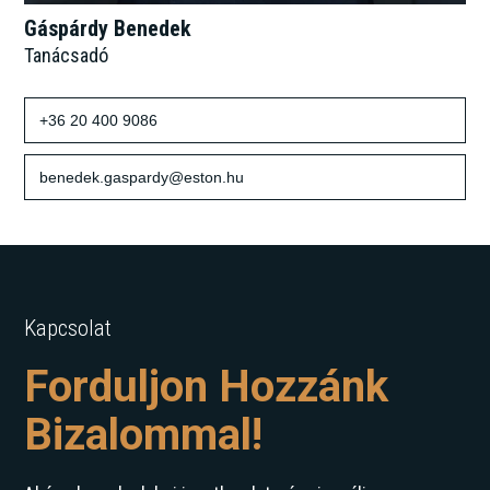
Gáspárdy Benedek
Tanácsadó
+36 20 400 9086
benedek.gaspardy@eston.hu
Kapcsolat
Forduljon Hozzánk
Bizalommal!