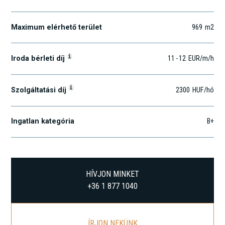
Maximum elérhető terület
969
m2
i
Iroda bérleti díj
11
-
12
EUR
/m
/h
i
Szolgáltatási díj
2300
HUF
/hó
Ingatlan kategória
B+
HÍVJON MINKET
+36 1 877 1040
ÍRJON NEKÜNK