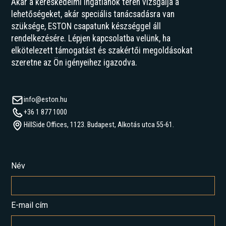
Akár a kereskedelmi ingatlanok terén vizsgálja a
lehetőségeket, akár speciális tanácsadásra van
szüksége, ESTON csapatunk készséggel áll
rendelkezésére. Lépjen kapcsolatba velünk, ha
elkötelezett támogatást és szakértői megoldásokat
szeretne az Ön igényeihez igazodva.
info@eston.hu
+36 1 877 1000
HillSide Offices, 1123. Budapest, Alkotás utca 55-61.
Név
E-mail cím