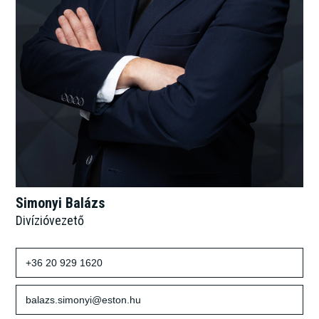
Simonyi Balázs
Divízióvezető
+36 20 929 1620
balazs.simonyi@eston.hu