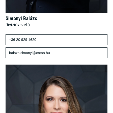
Simonyi Balázs
Divízióvezető
+36 20 929 1620
balazs.simonyi@eston.hu