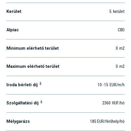
Kerület
5
. kerület
Alpiac
CBD
Minimum elérhető terület
0
m2
Maximum elérhető terület
0
m2
i
Iroda bérleti díj
10
-
15
EUR
/m
/h
i
Szolgáltatási díj
2360
HUF
/hó
Mélygarázs
185 EUR/férőhely/hó