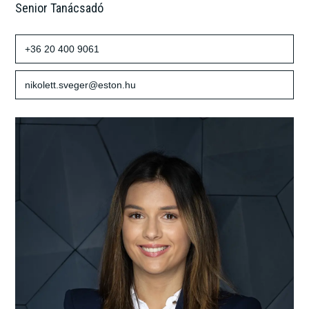
Senior Tanácsadó
+36 20 400 9061
nikolett.sveger@eston.hu