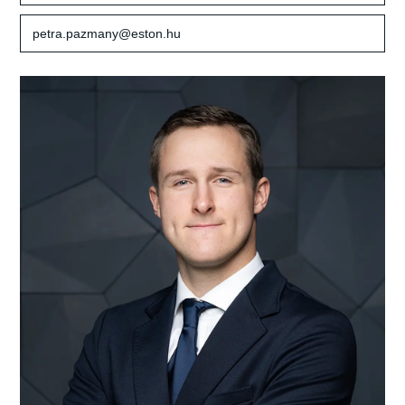
petra.pazmany@eston.hu