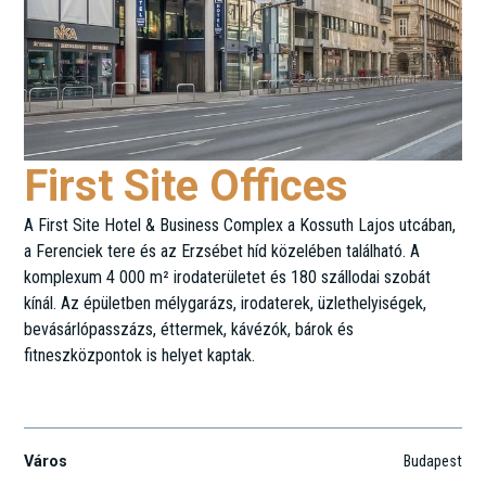
First Site Offices
A First Site Hotel & Business Complex a Kossuth Lajos utcában,
a Ferenciek tere és az Erzsébet híd közelében található. A
komplexum 4 000 m² irodaterületet és 180 szállodai szobát
kínál. Az épületben mélygarázs, irodaterek, üzlethelyiségek,
bevásárlópasszázs, éttermek, kávézók, bárok és
fitneszközpontok is helyet kaptak.
Kossuth Lajos u. 7-9.
Város
Budapest