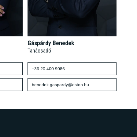
Gáspárdy Benedek
Tanácsadó
+36 20 400 9086
benedek.gaspardy@eston.hu