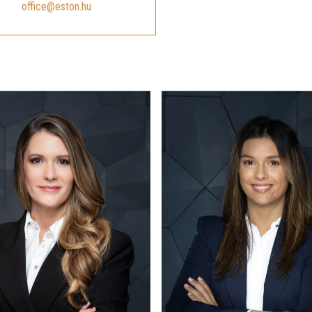
ÍRJON NEKÜNK
office@eston.hu