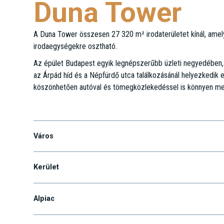
Duna Tower
A Duna Tower összesen 27 320 m² irodaterületet kínál, ame
irodaegységekre osztható.
Az épület Budapest egyik legnépszerűbb üzleti negyedében, a 
az Árpád híd és a Népfürdő utca találkozásánál helyezkedik el
köszönhetően autóval és tömegközlekedéssel is könnyen me
Népfürdő u. 22.
Város
Kerület
Alpiac