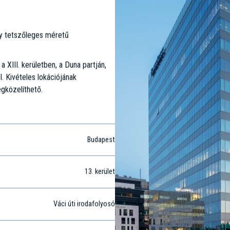
ly tetszőleges méretű
XIII. kerületben, a Duna partján,
. Kivételes lokációjának
gközelíthető.
Budapest
13
. kerület
Váci úti irodafolyosó