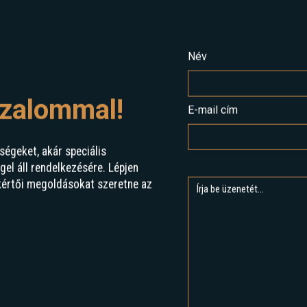
Név
izalommal!
E-mail cím
ségeket, akár speciális
l áll rendelkezésére. Lépjen
kértői megoldásokat szeretne az