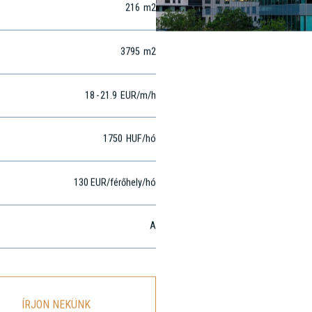
216
m2
3795
m2
18
-
21.9
EUR
/m
/h
1750
HUF
/hó
130 EUR/férőhely/hó
A