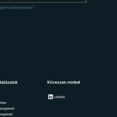
elmi irányelveket.
tatásaink
Kövessen minket
LinkedIn
rkets