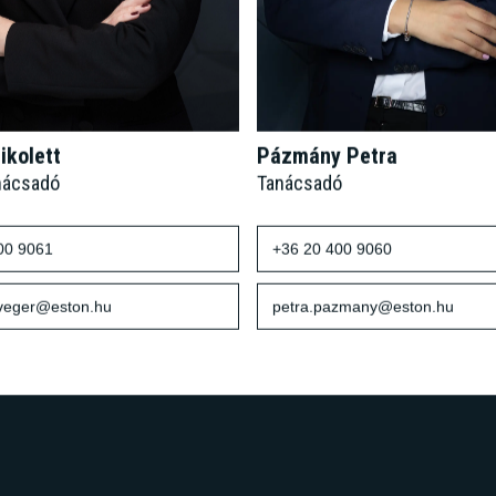
ikolett
Pázmány Petra
nácsadó
Tanácsadó
00 9061
+36 20 400 9060
sveger@eston.hu
petra.pazmany@eston.hu