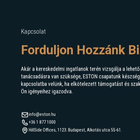
Kapcsolat
Forduljon Hozzánk B
Akár a kereskedelmi ingatlanok terén vizsgálja a lehető
tanácsadásra van szüksége, ESTON csapatunk készségge
kapcsolatba velünk, ha elkötelezett támogatást és sza
Ön igényeihez igazodva.
info@eston.hu
+36 1 877 1000