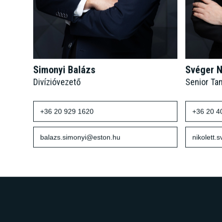
Simonyi Balázs
Svéger N
Divízióvezető
Senior Ta
+36 20 929 1620
+36 20 4
balazs.simonyi@eston.hu
nikolett.