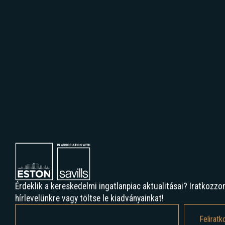
HillSide Offices, 1123. Budapest, Alkotás utca 55-61.
Érdeklik a kereskedelmi ingatlanpiac aktualitásai? Iratkozzon
hírlevelünkre vagy töltse le kiadványainkat!