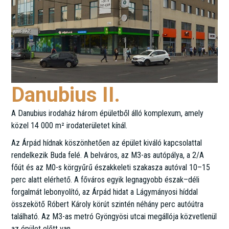
Danubius II.
A Danubius irodaház három épületből álló komplexum, amely
közel 14 000 m² irodaterületet kínál.
Az Árpád hídnak köszönhetően az épület kiváló kapcsolattal
rendelkezik Buda felé. A belváros, az M3-as autópálya, a 2/A
főút és az M0-s körgyűrű északkeleti szakasza autóval 10–15
perc alatt elérhető. A főváros egyik legnagyobb észak–déli
forgalmát lebonyolító, az Árpád hidat a Lágymányosi híddal
összekötő Róbert Károly körút szintén néhány perc autóútra
található. Az M3-as metró Gyöngyösi utcai megállója közvetlenül
az épület előtt van.