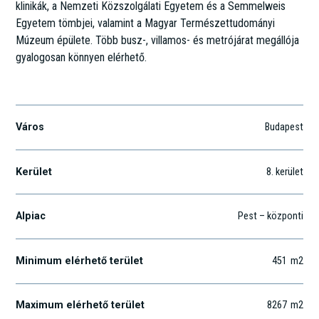
klinikák, a Nemzeti Közszolgálati Egyetem és a Semmelweis
Egyetem tömbjei, valamint a Magyar Természettudományi
Múzeum épülete. Több busz-, villamos- és metrójárat megállója
gyalogosan könnyen elérhető.
Bókay János utca 36-42.
Város
Budapest
Kerület
8
. kerület
Alpiac
Pest – központi
Minimum elérhető terület
451
m2
Maximum elérhető terület
8267
m2