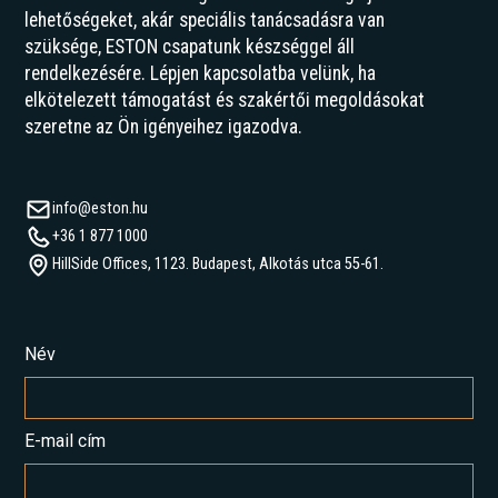
lehetőségeket, akár speciális tanácsadásra van
szüksége, ESTON csapatunk készséggel áll
rendelkezésére. Lépjen kapcsolatba velünk, ha
elkötelezett támogatást és szakértői megoldásokat
szeretne az Ön igényeihez igazodva.
info@eston.hu
+36 1 877 1000
HillSide Offices, 1123. Budapest, Alkotás utca 55-61.
Név
E-mail cím