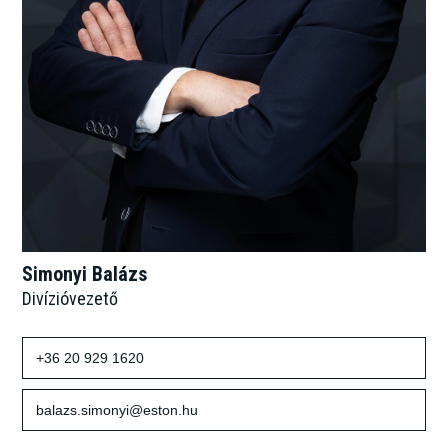
Simonyi Balázs
Divízióvezető
+36 20 929 1620
balazs.simonyi@eston.hu