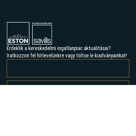
Érdeklik a kereskedelmi ingatlanpiac aktualitásai?
Iratkozzon fel hírlevelünkre vagy töltse le kiadványainkat!
Feliratkozással elfogadja az Adatvédelmi irányelveinket, és hozzájárul
ahhoz, hogy értesítést kapjon tőlünk.
Rólunk