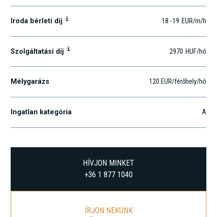
i
Iroda bérleti díj
18
-
19
EUR
/m
/h
i
Szolgáltatási díj
2970
HUF
/hó
Mélygarázs
120 EUR/férőhely/hó
Ingatlan kategória
A
HÍVJON MINKET
+36 1 877 1040
ÍRJON NEKÜNK