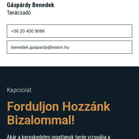
Gáspárdy Benedek
Tanácsadó
+36 20 400 9086
benedek.gaspardy@eston.hu
Kapcsolat
Forduljon Hozzánk
Bizalommal!
Akár a kereskedelmi ingatlanok terén vizsgálja a