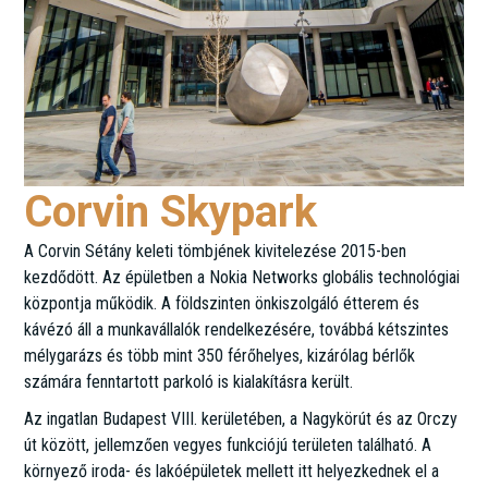
Corvin Skypark
A Corvin Sétány keleti tömbjének kivitelezése 2015-ben
kezdődött. Az épületben a Nokia Networks globális technológiai
központja működik. A földszinten önkiszolgáló étterem és
kávézó áll a munkavállalók rendelkezésére, továbbá kétszintes
mélygarázs és több mint 350 férőhelyes, kizárólag bérlők
számára fenntartott parkoló is kialakításra került.
Az ingatlan Budapest VIII. kerületében, a Nagykörút és az Orczy
út között, jellemzően vegyes funkciójú területen található. A
környező iroda- és lakóépületek mellett itt helyezkednek el a