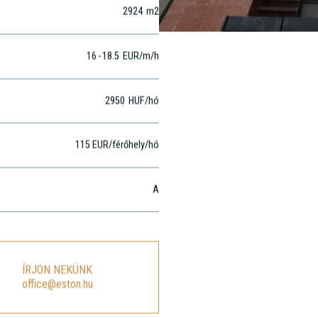
2924
m2
16
-
18.5
EUR
/m
/h
2950
HUF
/hó
115 EUR/férőhely/hó
A
ÍRJON NEKÜNK
office@eston.hu