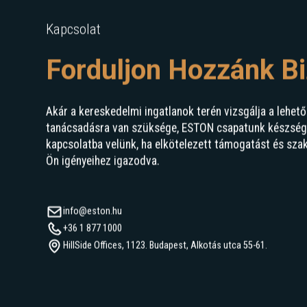
Kapcsolat
Forduljon Hozzánk B
Akár a kereskedelmi ingatlanok terén vizsgálja a lehető
tanácsadásra van szüksége, ESTON csapatunk készségge
kapcsolatba velünk, ha elkötelezett támogatást és sza
Ön igényeihez igazodva.
info@eston.hu
+36 1 877 1000
HillSide Offices, 1123. Budapest, Alkotás utca 55-61.