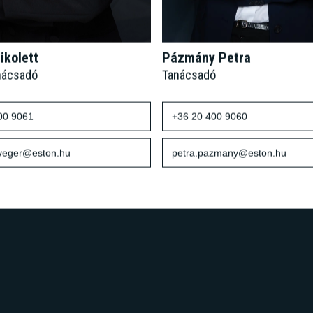
ikolett
Pázmány Petra
nácsadó
Tanácsadó
00 9061
+36 20 400 9060
sveger@eston.hu
petra.pazmany@eston.hu