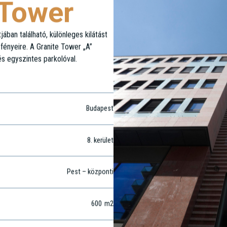
 Tower
ban található, különleges kilátást
 fényeire. A Granite Tower „A”
és egyszintes parkolóval.
Budapest
8
. kerület
Pest – központi
600
m2