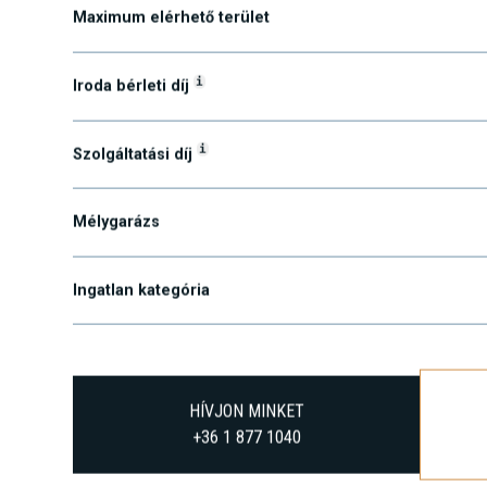
Maximum elérhető terület
i
Iroda bérleti díj
i
Szolgáltatási díj
Mélygarázs
Ingatlan kategória
HÍVJON MINKET
+36 1 877 1040