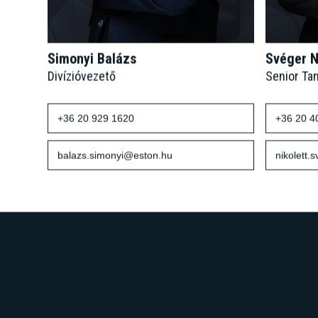
Simonyi Balázs
Svéger N
Divízióvezető
Senior Ta
+36 20 929 1620
+36 20 4
balazs.simonyi@eston.hu
nikolett.