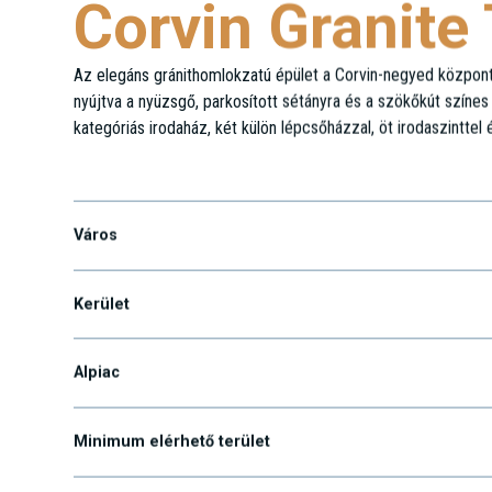
Corvin Granite
Az elegáns gránithomlokzatú épület a Corvin-negyed központjá
nyújtva a nyüzsgő, parkosított sétányra és a szökőkút színes
kategóriás irodaház, két külön lépcsőházzal, öt irodaszinttel 
Futó utca 35-37.
Város
Kerület
Alpiac
Minimum elérhető terület