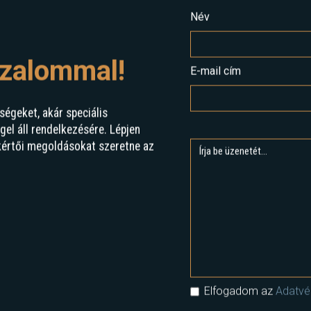
Név
izalommal!
E-mail cím
ségeket, akár speciális
l áll rendelkezésére. Lépjen
kértői megoldásokat szeretne az