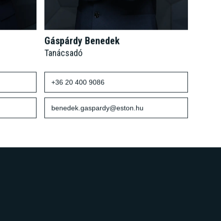
Gáspárdy Benedek
Tanácsadó
+36 20 400 9086
benedek.gaspardy@eston.hu