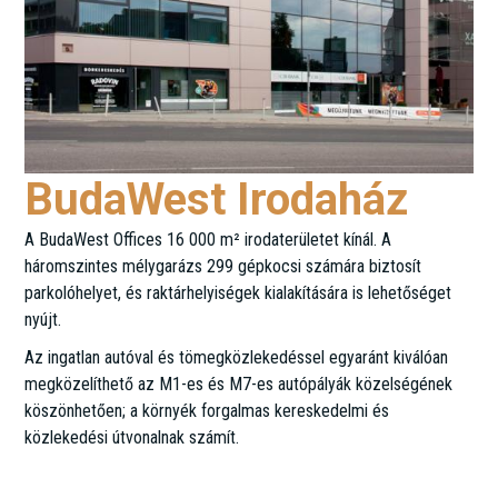
BudaWest Irodaház
A BudaWest Offices 16 000 m² irodaterületet kínál. A
háromszintes mélygarázs 299 gépkocsi számára biztosít
parkolóhelyet, és raktárhelyiségek kialakítására is lehetőséget
nyújt.
Az ingatlan autóval és tömegközlekedéssel egyaránt kiválóan
megközelíthető az M1-es és M7-es autópályák közelségének
köszönhetően; a környék forgalmas kereskedelmi és
közlekedési útvonalnak számít.
Rétköz u. 5.