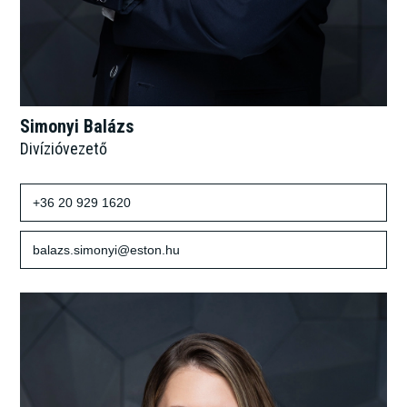
Simonyi Balázs
Divízióvezető
+36 20 929 1620
balazs.simonyi@eston.hu