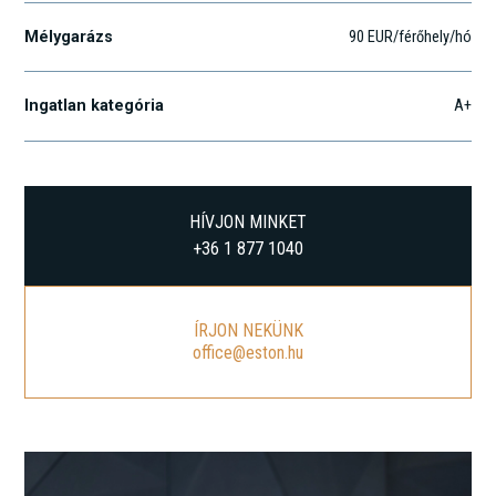
Mélygarázs
90 EUR/férőhely/hó
Ingatlan kategória
A+
HÍVJON MINKET
+36 1 877 1040
ÍRJON NEKÜNK
office@eston.hu