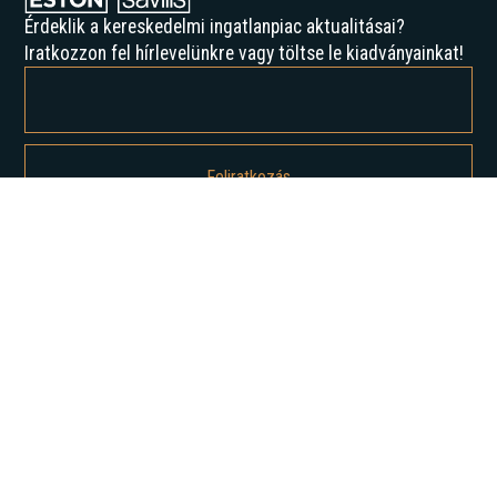
Érdeklik a kereskedelmi ingatlanpiac aktualitásai?
Iratkozzon fel hírlevelünkre vagy töltse le kiadványainkat!
Feliratkozással elfogadja az Adatvédelmi irányelveinket, és hozzájárul
ahhoz, hogy értesítést kapjon tőlünk.
Rólunk
Történelmünk
Karrier
Hírek
Elemzések
Lépjen kapcsolatba velünk