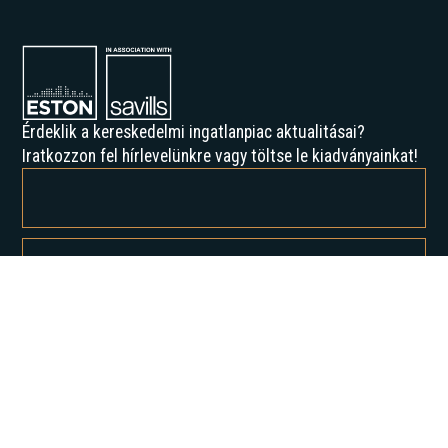
Érdeklik a kereskedelmi ingatlanpiac aktualitásai?
Iratkozzon fel hírlevelünkre vagy töltse le kiadványainkat!
Feliratkozással elfogadja az Adatvédelmi irányelveinket, és hozzájárul
ahhoz, hogy értesítést kapjon tőlünk.
Rólunk
Történelmünk