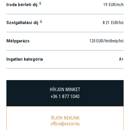
i
Iroda bérleti díj
19
EUR
/m
/h
i
Szolgáltatási díj
8.21
EUR
/hó
Mélygarázs
120 EUR/férőhely/hó
Ingatlan kategória
A+
HÍVJON MINKET
+36 1 877 1040
ÍRJON NEKÜNK
office@eston.hu