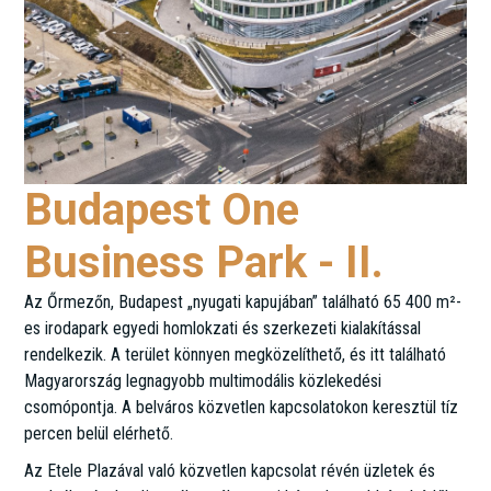
Budapest One
Business Park - II.
Az Őrmezőn, Budapest „nyugati kapujában” található 65 400 m²-
es irodapark egyedi homlokzati és szerkezeti kialakítással
rendelkezik. A terület könnyen megközelíthető, és itt található
Magyarország legnagyobb multimodális közlekedési
csomópontja. A belváros közvetlen kapcsolatokon keresztül tíz
percen belül elérhető.
Az Etele Plazával való közvetlen kapcsolat révén üzletek és