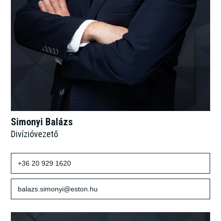
Simonyi Balázs
Divízióvezető
+36 20 929 1620
balazs.simonyi@eston.hu