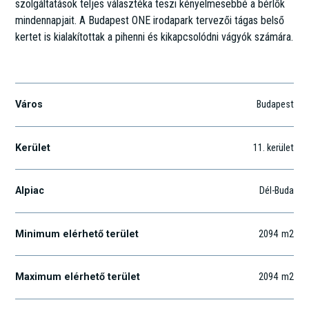
szolgáltatások teljes választéka teszi kényelmesebbé a bérlők
mindennapjait. A Budapest ONE irodapark tervezői tágas belső
kertet is kialakítottak a pihenni és kikapcsolódni vágyók számára.
Boldizsár utca 1-3.
Város
Budapest
Kerület
11
. kerület
Alpiac
Dél-Buda
Minimum elérhető terület
2094
m2
Maximum elérhető terület
2094
m2