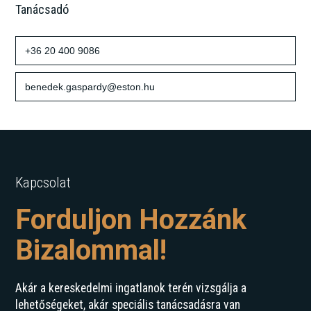
Tanácsadó
+36 20 400 9086
benedek.gaspardy@eston.hu
Kapcsolat
Forduljon Hozzánk
Bizalommal!
Akár a kereskedelmi ingatlanok terén vizsgálja a
lehetőségeket, akár speciális tanácsadásra van