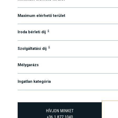
Minimum elérhető terület
Maximum elérhető terület
i
Iroda bérleti díj
i
Szolgáltatási díj
Mélygarázs
Ingatlan kategória