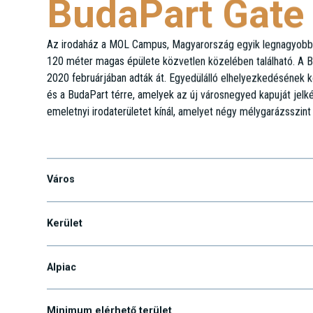
BudaPart Gate
Az irodaház a MOL Campus, Magyarország egyik legnagyobb en
120 méter magas épülete közvetlen közelében található. A B
2020 februárjában adták át. Egyedülálló elhelyezkedésének kö
és a BudaPart térre, amelyek az új városnegyed kapuját jelk
emeletnyi irodaterületet kínál, amelyet négy mélygarázsszint 
Dombóvári út 27.
Város
Kerület
Alpiac