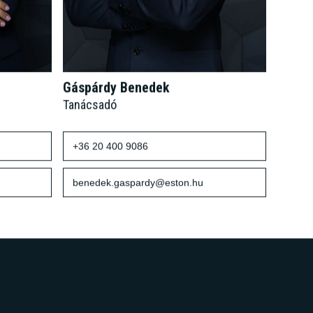
Gáspárdy Benedek
Tanácsadó
+36 20 400 9086
benedek.gaspardy@eston.hu