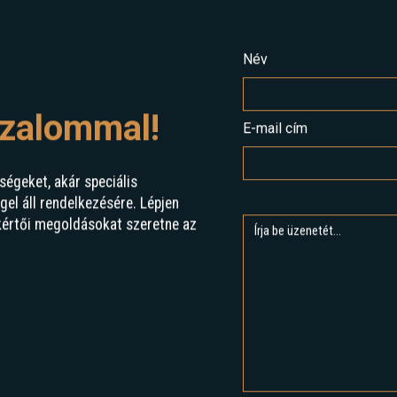
Név
izalommal!
E-mail cím
ségeket, akár speciális
l áll rendelkezésére. Lépjen
kértői megoldásokat szeretne az