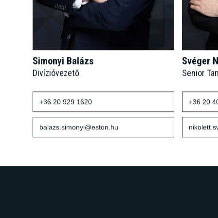
Simonyi Balázs
Svéger N
Divízióvezető
Senior Ta
+36 20 929 1620
+36 20 4
balazs.simonyi@eston.hu
nikolett.