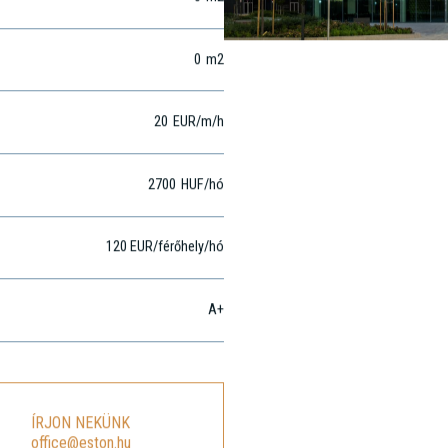
0
m2
0
m2
20
EUR
/m
/h
2700
HUF
/hó
120 EUR/férőhely/hó
A+