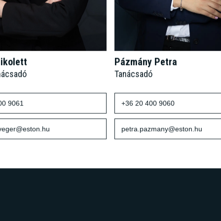
ikolett
Pázmány Petra
nácsadó
Tanácsadó
00 9061
+36 20 400 9060
sveger@eston.hu
petra.pazmany@eston.hu