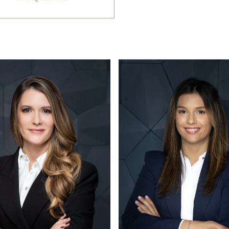
ÍRJON NEKÜNK
office@eston.hu