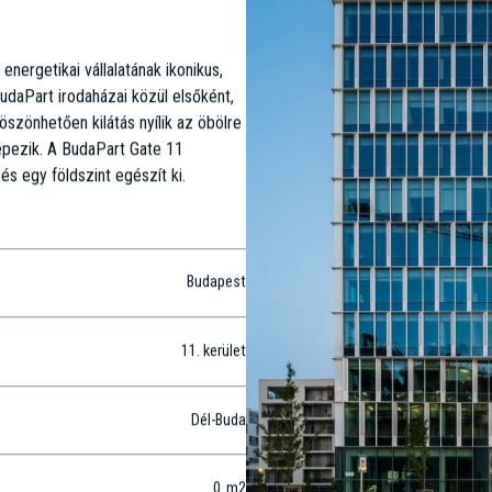
ergetikai vállalatának ikonikus,
udaPart irodaházai közül elsőként,
szönhetően kilátás nyílik az öbölre
épezik. A BudaPart Gate 11
és egy földszint egészít ki.
Budapest
11
. kerület
Dél-Buda