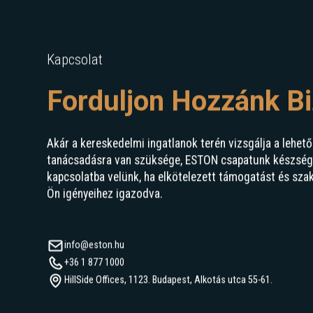
Kapcsolat
Forduljon Hozzánk B
Akár a kereskedelmi ingatlanok terén vizsgálja a lehető
tanácsadásra van szüksége, ESTON csapatunk készségge
kapcsolatba velünk, ha elkötelezett támogatást és sza
Ön igényeihez igazodva.
info@eston.hu
+36 1 877 1000
HillSide Offices, 1123. Budapest, Alkotás utca 55-61.