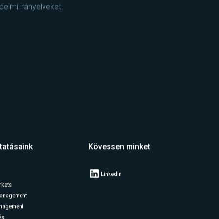
elmi irányelveket.
tatásaink
Kövessen minket
LinkedIn
rkets
Management