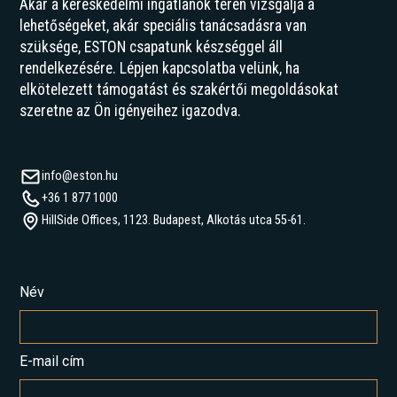
Akár a kereskedelmi ingatlanok terén vizsgálja a
lehetőségeket, akár speciális tanácsadásra van
szüksége, ESTON csapatunk készséggel áll
rendelkezésére. Lépjen kapcsolatba velünk, ha
elkötelezett támogatást és szakértői megoldásokat
szeretne az Ön igényeihez igazodva.
info@eston.hu
+36 1 877 1000
HillSide Offices, 1123. Budapest, Alkotás utca 55-61.
Név
E-mail cím