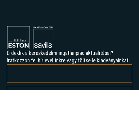
Érdeklik a kereskedelmi ingatlanpiac aktualitásai?
Iratkozzon fel hírlevelünkre vagy töltse le kiadványainkat!
Feliratkozással elfogadja az Adatvédelmi irányelveinket, és hozzájárul
ahhoz, hogy értesítést kapjon tőlünk.
Rólunk