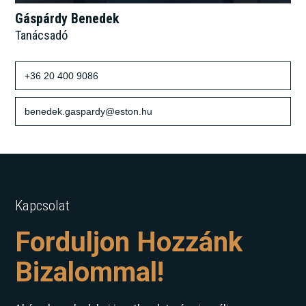
Gáspárdy Benedek
Tanácsadó
+36 20 400 9086
benedek.gaspardy@eston.hu
Kapcsolat
Forduljon Hozzánk
Bizalommal!