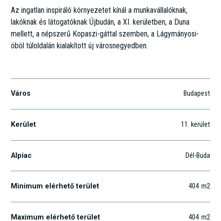
Az ingatlan inspiráló környezetet kínál a munkavállalóknak,
lakóknak és látogatóknak Újbudán, a XI. kerületben, a Duna
mellett, a népszerű Kopaszi-gáttal szemben, a Lágymányosi-
öböl túloldalán kialakított új városnegyedben.
Dombóvári út 25.
Város
Budapest
Kerület
11
. kerület
Alpiac
Dél-Buda
Minimum elérhető terület
404
m2
Maximum elérhető terület
404
m2