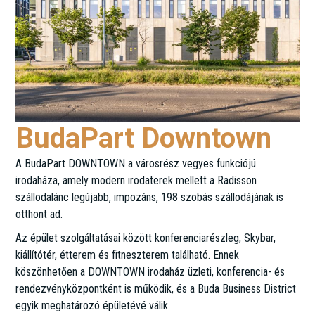
BudaPart Downtown
A BudaPart DOWNTOWN a városrész vegyes funkciójú
irodaháza, amely modern irodaterek mellett a Radisson
szállodalánc legújabb, impozáns, 198 szobás szállodájának is
otthont ad.
Az épület szolgáltatásai között konferenciarészleg, Skybar,
kiállítótér, étterem és fitneszterem található. Ennek
köszönhetően a DOWNTOWN irodaház üzleti, konferencia- és
rendezvényközpontként is működik, és a Buda Business District
egyik meghatározó épületévé válik.