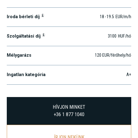
i
Iroda bérleti díj
18
-
19.5
EUR
/m
/h
i
Szolgáltatási díj
3100
HUF
/hó
Mélygarázs
120 EUR/férőhely/hó
Ingatlan kategória
A+
HÍVJON MINKET
+36 1 877 1040
ÍRJON NEKÜNK