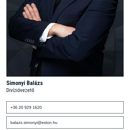
Simonyi Balázs
Divízióvezető
+36 20 929 1620
balazs.simonyi@eston.hu