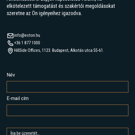
elkötelezett támogatást és szakértői megoldásokat
szeretne az Ön igényeihez igazodva.
info@eston.hu
+36 1 877 1000
HillSide Offices, 1123. Budapest, Alkotás utca 55-61.
Név
E-mail cím