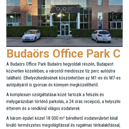
Budaörs Office Park C
A Budaörs Office Park Budaörs hegyoldali részén, Budapest
közvetlen közelében, a várostól mindössze tíz perc autóútra
található. Elhelyezkedésének köszönhetően az M1-es és M7-es
autópályáról is gyorsan és könnyen megközelíthető.
A komplexum szolgáltatásai közé tartozik a felszíni és
mélygarázsban történő parkolás, a 24 órás recepció, a helyszíni
étterem és a rendkívül világos irodaterek.
A három épület közel 18 000 m² bérelhető irodaterületet kínál
kiváló természetes megvilágítással és rugalmas térkialakítással,