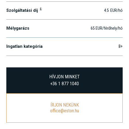
i
Szolgáltatási díj
4.5
EUR
/hó
Mélygarázs
65 EUR/férőhely/hó
Ingatlan kategória
B+
HÍVJON MINKET
+36 1 877 1040
ÍRJON NEKÜNK
office@eston.hu