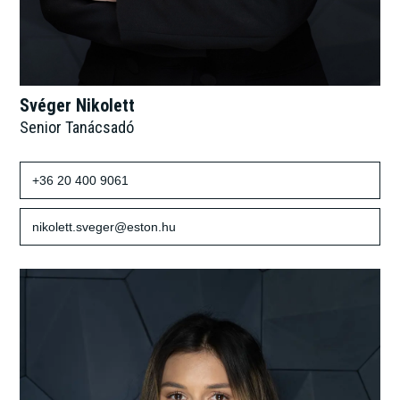
Svéger Nikolett
Senior Tanácsadó
+36 20 400 9061
nikolett.sveger@eston.hu