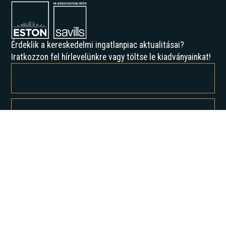
Érdeklik a kereskedelmi ingatlanpiac aktualitásai?
Iratkozzon fel hírlevelünkre vagy töltse le kiadványainkat!
Feliratkozással elfogadja az Adatvédelmi irányelveinket, és hozzájárul
ahhoz, hogy értesítést kapjon tőlünk.
Rólunk
Történelmünk
Karrier
Hírek