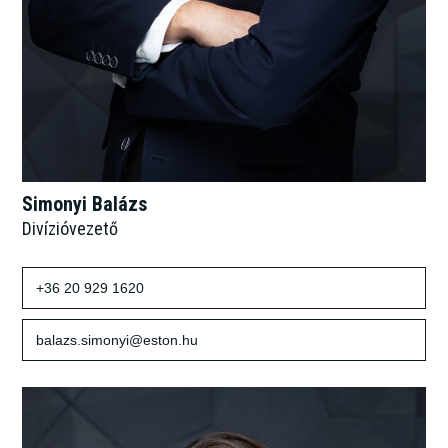
Simonyi Balázs
Divízióvezető
+36 20 929 1620
balazs.simonyi@eston.hu