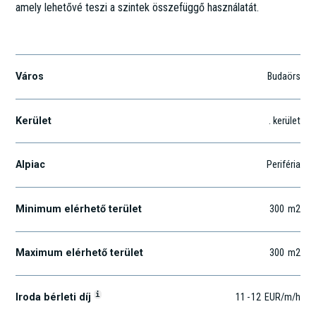
amely lehetővé teszi a szintek összefüggő használatát.
Szabadság u. 117.
Város
Budaörs
Kerület
. kerület
Alpiac
Periféria
Minimum elérhető terület
300
m2
Maximum elérhető terület
300
m2
i
Iroda bérleti díj
11
-
12
EUR
/m
/h