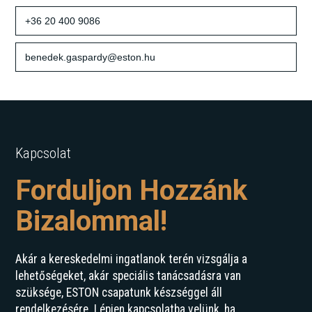
+36 20 400 9086
benedek.gaspardy@eston.hu
Kapcsolat
Forduljon Hozzánk
Bizalommal!
Akár a kereskedelmi ingatlanok terén vizsgálja a
lehetőségeket, akár speciális tanácsadásra van
szüksége, ESTON csapatunk készséggel áll
rendelkezésére. Lépjen kapcsolatba velünk, ha