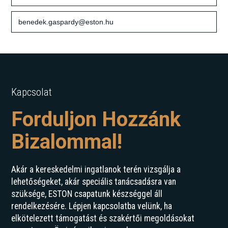
benedek.gaspardy@eston.hu
Kapcsolat
Forduljon Hozzánk
Bizalommal!
Akár a kereskedelmi ingatlanok terén vizsgálja a
lehetőségeket, akár speciális tanácsadásra van
szüksége, ESTON csapatunk készséggel áll
rendelkezésére. Lépjen kapcsolatba velünk, ha
elkötelezett támogatást és szakértői megoldásokat