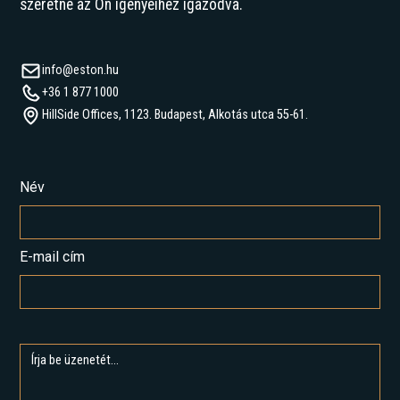
szeretne az Ön igényeihez igazodva.
info@eston.hu
+36 1 877 1000
HillSide Offices, 1123. Budapest, Alkotás utca 55-61.
Név
E-mail cím