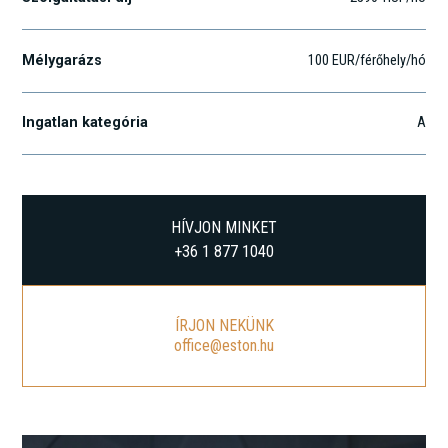
Mélygarázs
100 EUR/férőhely/hó
Ingatlan kategória
A
HÍVJON MINKET
+36 1 877 1040
ÍRJON NEKÜNK
office@eston.hu