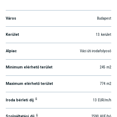
Váci út 182.
Város
Budapest
Kerület
13
. kerület
Alpiac
Váci úti irodafolyosó
Minimum elérhető terület
245
m2
Maximum elérhető terület
774
m2
i
Iroda bérleti díj
13
EUR
/m
/h
i
Szolgáltatási díj
2590
HUF
/hó