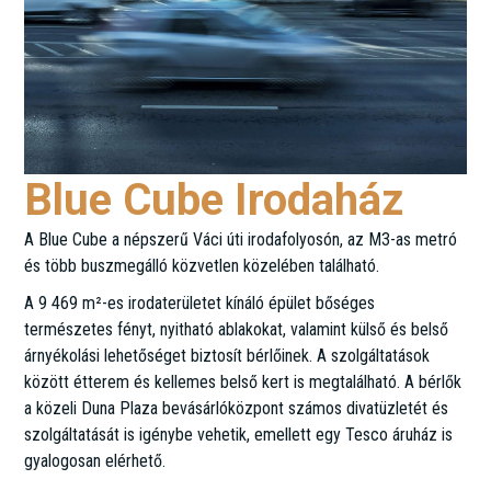
Blue Cube Irodaház
A Blue Cube a népszerű Váci úti irodafolyosón, az M3-as metró
és több buszmegálló közvetlen közelében található.
A 9 469 m²-es irodaterületet kínáló épület bőséges
természetes fényt, nyitható ablakokat, valamint külső és belső
árnyékolási lehetőséget biztosít bérlőinek. A szolgáltatások
között étterem és kellemes belső kert is megtalálható. A bérlők
a közeli Duna Plaza bevásárlóközpont számos divatüzletét és
szolgáltatását is igénybe vehetik, emellett egy Tesco áruház is
gyalogosan elérhető.