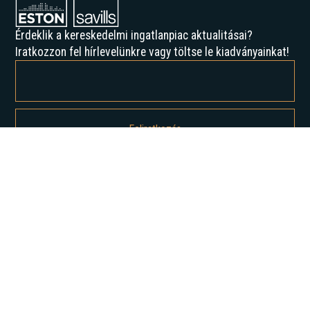
Érdeklik a kereskedelmi ingatlanpiac aktualitásai?
Iratkozzon fel hírlevelünkre vagy töltse le kiadványainkat!
Feliratkozással elfogadja az Adatvédelmi irányelveinket, és hozzájárul
ahhoz, hogy értesítést kapjon tőlünk.
Rólunk
Történelmünk
Karrier
Hírek
Elemzések
Lépjen kapcsolatba velünk