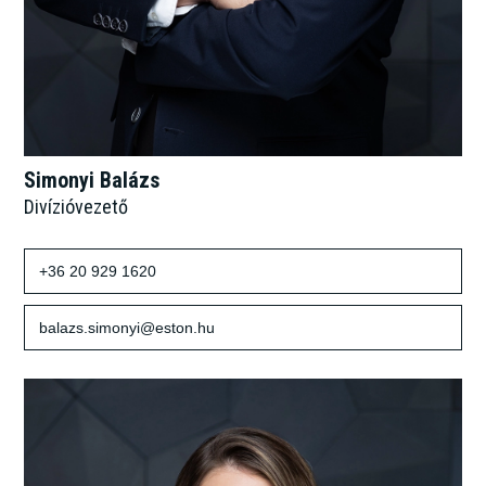
Simonyi Balázs
Divízióvezető
+36 20 929 1620
balazs.simonyi@eston.hu