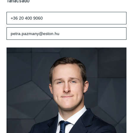
Tanácsadó
+36 20 400 9060
petra.pazmany@eston.hu