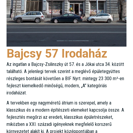
Bajcsy 57 Irodaház
Az ingatlan a Bajcsy-Zsilinszky út 57. és a Jókai utca 34. között
található. A jelenlegi tervek szerint a meglévő épületegyüttes
részleges bontását követően a BIF Nyrt. mintegy 23 300 m²-en
fejleszt kiemelkedő minőségű, modern, „A” kategóriás
irodaházat.
A tervekben egy nagyméretű átrium is szerepel, amely a
klasszikus és a modern építészeti elemeket kapcsolja össze. A
fejlesztés megőrzi az eredeti, klasszikus épületrészeket,
miközben a XXI. századi igényeknek megfelelő korszerű
környezetet alakít ki. A projekt középpontjában a