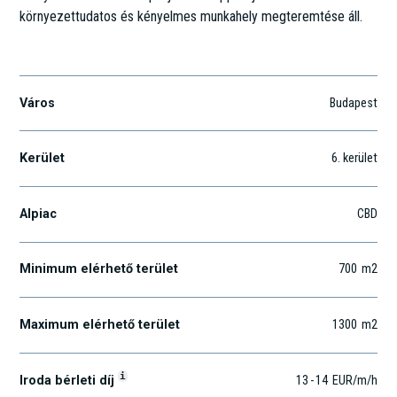
környezettudatos és kényelmes munkahely megteremtése áll.
Bajcsy-Zsilinszky út 57.
Város
Budapest
Kerület
6
. kerület
Alpiac
CBD
Minimum elérhető terület
700
m2
Maximum elérhető terület
1300
m2
i
Iroda bérleti díj
13
-
14
EUR
/m
/h