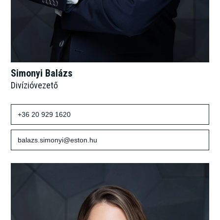
Simonyi Balázs
Divízióvezető
+36 20 929 1620
balazs.simonyi@eston.hu