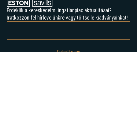
Érdeklik a kereskedelmi ingatlanpiac aktualitásai?
Iratkozzon fel hírlevelünkre vagy töltse le kiadványainkat!
Feliratkozással elfogadja az Adatvédelmi irányelveinket, és hozzájárul
ahhoz, hogy értesítést kapjon tőlünk.
Rólunk
Történelmünk
Karrier
Hírek
Elemzések
Lépjen kapcsolatba velünk