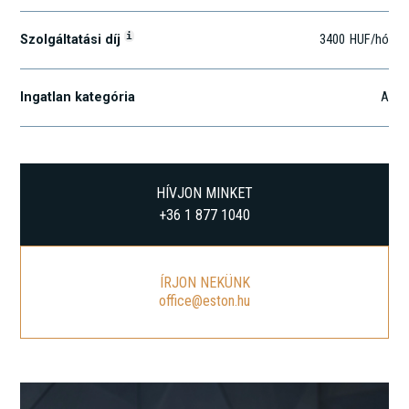
i
Szolgáltatási díj
3400
HUF
/hó
Ingatlan kategória
A
HÍVJON MINKET
+36 1 877 1040
ÍRJON NEKÜNK
office@eston.hu