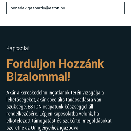
benedek.gaspardy@eston.hu
Kapcsolat
Forduljon Hozzánk
Bizalommal!
Akár a kereskedelmi ingatlanok terén vizsgálja a
lehetőségeket, akár speciális tanácsadásra van
szüksége, ESTON csapatunk készséggel áll
rendelkezésére. Lépjen kapcsolatba velünk, ha
elkötelezett támogatást és szakértői megoldásokat
szeretne az Ön igényeihez igazodva.