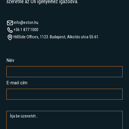
szeretne az Ön igényeihez igazodva.
info@eston.hu
+36 1 877 1000
HillSide Offices, 1123. Budapest, Alkotás utca 55-61.
Név
E-mail cím