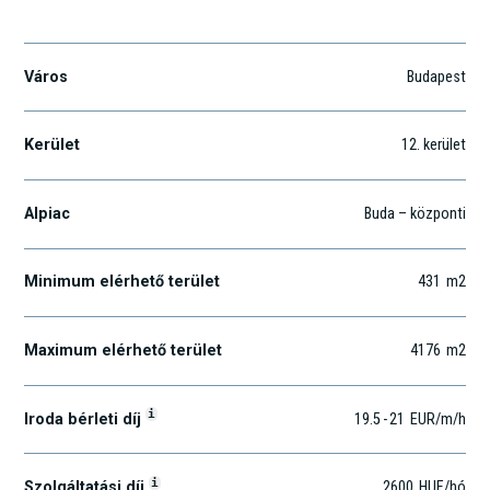
Alkotás u. 50.
Város
Budapest
Kerület
12
. kerület
Alpiac
Buda – központi
Minimum elérhető terület
431
m2
Maximum elérhető terület
4176
m2
i
Iroda bérleti díj
19.5
-
21
EUR
/m
/h
i
Szolgáltatási díj
2600
HUF
/hó