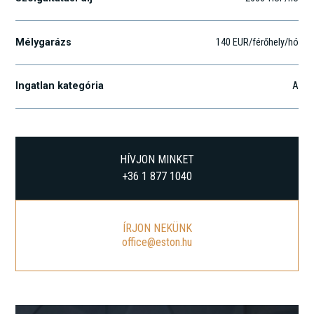
Mélygarázs
140 EUR/férőhely/hó
Ingatlan kategória
A
HÍVJON MINKET
+36 1 877 1040
ÍRJON NEKÜNK
office@eston.hu