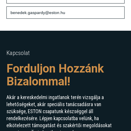
benedek.gaspardy@eston.hu
Kapcsolat
Forduljon Hozzánk
Bizalommal!
Akár a kereskedelmi ingatlanok terén vizsgálja a
lehetőségeket, akár speciális tanácsadásra van
szüksége, ESTON csapatunk készséggel áll
rendelkezésére. Lépjen kapcsolatba velünk, ha
elkötelezett támogatást és szakértői megoldásokat