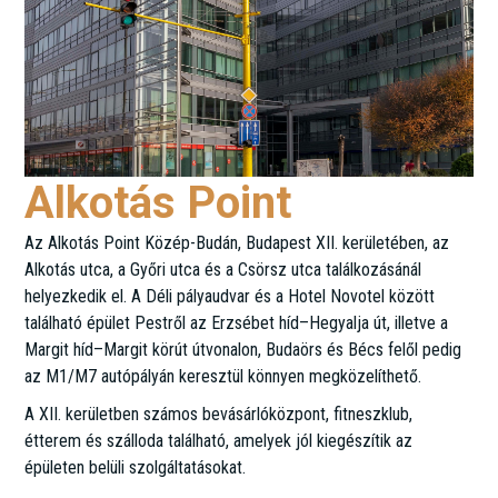
Alkotás Point
Az Alkotás Point Közép-Budán, Budapest XII. kerületében, az
Alkotás utca, a Győri utca és a Csörsz utca találkozásánál
helyezkedik el. A Déli pályaudvar és a Hotel Novotel között
található épület Pestről az Erzsébet híd–Hegyalja út, illetve a
Margit híd–Margit körút útvonalon, Budaörs és Bécs felől pedig
az M1/M7 autópályán keresztül könnyen megközelíthető.
A XII. kerületben számos bevásárlóközpont, fitneszklub,
étterem és szálloda található, amelyek jól kiegészítik az
épületen belüli szolgáltatásokat.