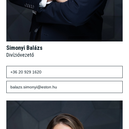
Simonyi Balázs
Divízióvezető
+36 20 929 1620
balazs.simonyi@eston.hu