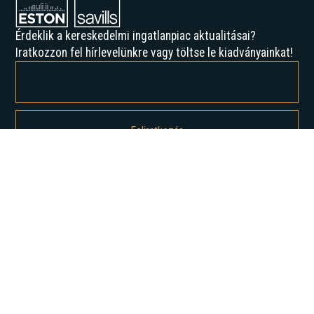
Érdeklik a kereskedelmi ingatlanpiac aktualitásai?
Iratkozzon fel hírlevelünkre vagy töltse le kiadványainkat!
Feliratkozással elfogadja az Adatvédelmi irányelveinket, és hozzájárul
ahhoz, hogy értesítést kapjon tőlünk.
Rólunk
Történelmünk
Karrier
Hírek
Elemzések
Lépjen kapcsolatba velünk