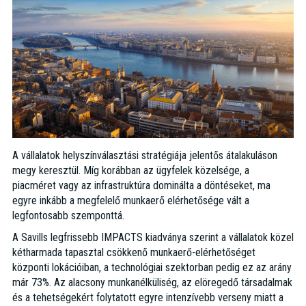
A vállalatok helyszínválasztási stratégiája jelentős átalakuláson
megy keresztül. Míg korábban az ügyfelek közelsége, a
piacméret vagy az infrastruktúra dominálta a döntéseket, ma
egyre inkább a megfelelő munkaerő elérhetősége vált a
legfontosabb szemponttá.
A Savills legfrissebb IMPACTS kiadványa szerint a vállalatok közel
kétharmada tapasztal csökkenő munkaerő-elérhetőséget
központi lokációiban, a technológiai szektorban pedig ez az arány
már 73%. Az alacsony munkanélküliség, az elöregedő társadalmak
és a tehetségekért folytatott egyre intenzívebb verseny miatt a