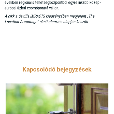
években regionális tehetségközpontból egyre inkább közép-
európai üzleti csomóponttá váljon.
A cikk a Savills IMPACTS kiadványában megjelent „The
Location Acvantage” című elemzés alapján készült.
A teljes
tanulmány a Savills IMPACTS kiadvány 23. oldalán olvasható.
Kapcsolódó bejegyzések