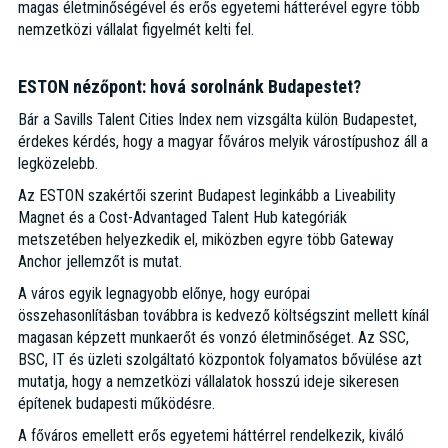
magas életminőségével és erős egyetemi hátterével egyre több
nemzetközi vállalat figyelmét kelti fel.
ESTON nézőpont: hová sorolnánk Budapestet?
Bár a Savills Talent Cities Index nem vizsgálta külön Budapestet,
érdekes kérdés, hogy a magyar főváros melyik várostípushoz áll a
legközelebb.
Az ESTON szakértői szerint Budapest leginkább a Liveability
Magnet és a Cost-Advantaged Talent Hub kategóriák
metszetében helyezkedik el, miközben egyre több Gateway
Anchor jellemzőt is mutat.
A város egyik legnagyobb előnye, hogy európai
összehasonlításban továbbra is kedvező költségszint mellett kínál
magasan képzett munkaerőt és vonzó életminőséget. Az SSC,
BSC, IT és üzleti szolgáltató központok folyamatos bővülése azt
mutatja, hogy a nemzetközi vállalatok hosszú ideje sikeresen
építenek budapesti működésre.
A főváros emellett erős egyetemi háttérrel rendelkezik, kiváló