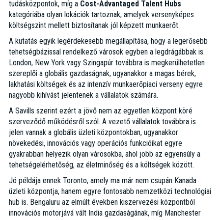
tudásközpontok, míg a
Cost-Advantaged Talent Hubs
kategóriába olyan lokációk tartoznak, amelyek versenyképes
költségszint mellett biztosítanak jól képzett munkaerőt.
A kutatás egyik legérdekesebb megállapítása, hogy a legerősebb
tehetségbázissal rendelkező városok egyben a legdrágábbak is.
London, New York vagy Szingapúr továbbra is megkerülhetetlen
szereplői a globális gazdaságnak, ugyanakkor a magas bérek,
lakhatási költségek és az intenzív munkaerőpiaci verseny egyre
nagyobb kihívást jelentenek a vállalatok számára.
A Savills szerint ezért a jövő nem az egyetlen központ köré
szerveződő működésről szól. A vezető vállalatok továbbra is
jelen vannak a globális üzleti központokban, ugyanakkor
növekedési, innovációs vagy operációs funkcióikat egyre
gyakrabban helyezik olyan városokba, ahol jobb az egyensúly a
tehetségelérhetőség, az életminőség és a költségek között.
Jó példája ennek Toronto, amely ma már nem csupán Kanada
üzleti központja, hanem egyre fontosabb nemzetközi technológiai
hub is. Bengaluru az elmúlt években kiszervezési központból
innovációs motorjává vált India gazdaságának, míg Manchester