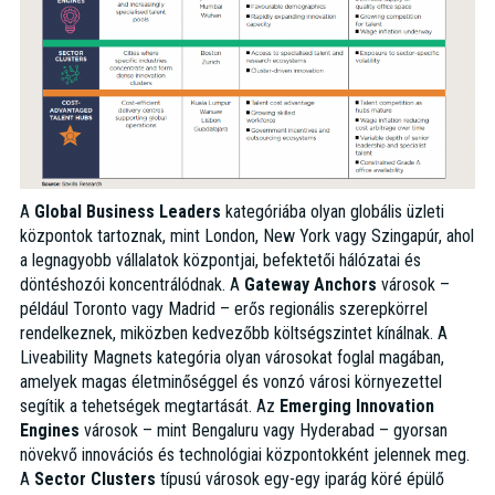
A
Global Business Leaders
kategóriába olyan globális üzleti
központok tartoznak, mint London, New York vagy Szingapúr, ahol
a legnagyobb vállalatok központjai, befektetői hálózatai és
döntéshozói koncentrálódnak. A
Gateway Anchors
városok –
például Toronto vagy Madrid – erős regionális szerepkörrel
rendelkeznek, miközben kedvezőbb költségszintet kínálnak. A
Liveability Magnets kategória olyan városokat foglal magában,
amelyek magas életminőséggel és vonzó városi környezettel
segítik a tehetségek megtartását. Az
Emerging Innovation
Engines
városok – mint Bengaluru vagy Hyderabad – gyorsan
növekvő innovációs és technológiai központokként jelennek meg.
A
Sector Clusters
típusú városok egy-egy iparág köré épülő