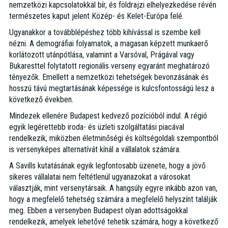
nemzetközi kapcsolatokkal bír, és földrajzi elhelyezkedése révén
természetes kaput jelent Közép- és Kelet-Európa felé.
Ugyanakkor a továbblépéshez több kihívással is szembe kell
nézni. A demográfiai folyamatok, a magasan képzett munkaerő
korlátozott utánpótlása, valamint a Varsóval, Prágával vagy
Bukaresttel folytatott regionális verseny egyaránt meghatározó
tényezők. Emellett a nemzetközi tehetségek bevonzásának és
hosszú távú megtartásának képessége is kulcsfontosságú lesz a
következő években.
Mindezek ellenére Budapest kedvező pozícióból indul. A régió
egyik legérettebb iroda- és üzleti szolgáltatási piacával
rendelkezik, miközben életminőségi és költségoldali szempontból
is versenyképes alternatívát kínál a vállalatok számára.
A Savills kutatásának egyik legfontosabb üzenete, hogy a jövő
sikeres vállalatai nem feltétlenül ugyanazokat a városokat
választják, mint versenytársaik. A hangsúly egyre inkább azon van,
hogy a megfelelő tehetség számára a megfelelő helyszínt találják
meg. Ebben a versenyben Budapest olyan adottságokkal
rendelkezik, amelyek lehetővé tehetik számára, hogy a következő