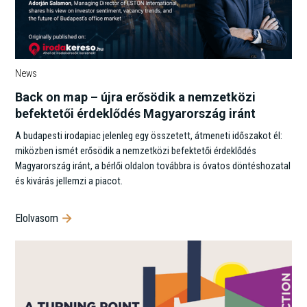
News
Back on map – újra erősödik a nemzetközi
befektetői érdeklődés Magyarország iránt
A budapesti irodapiac jelenleg egy összetett, átmeneti időszakot él:
miközben ismét erősödik a nemzetközi befektetői érdeklődés
Magyarország iránt, a bérlői oldalon továbbra is óvatos döntéshozatal
és kivárás jellemzi a piacot.
Elolvasom