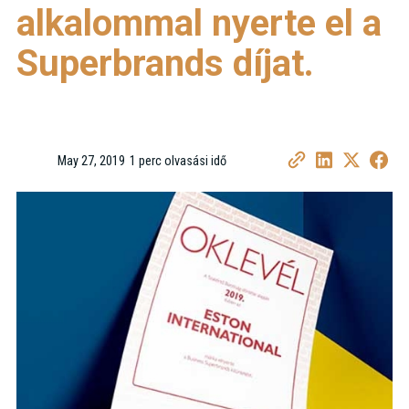
alkalommal nyerte el a
Superbrands díjat.
May 27, 2019
1 perc olvasási idő
•