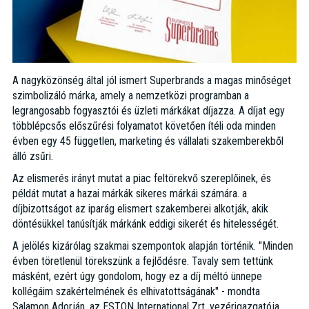
A nagyközönség által jól ismert Superbrands a magas minőséget
szimbolizáló márka, amely a nemzetközi programban a
legrangosabb fogyasztói és üzleti márkákat díjazza. A díjat egy
többlépcsős előszűrési folyamatot követően ítéli oda minden
évben egy 45 független, marketing és vállalati szakemberekből
álló zsűri.
Az elismerés irányt mutat a piac feltörekvő szereplőinek, és
példát mutat a hazai márkák sikeres márkái számára. a
díjbizottságot az iparág elismert szakemberei alkotják, akik
döntésükkel tanúsítják márkánk eddigi sikerét és hitelességét.
A jelölés kizárólag szakmai szempontok alapján történik. "Minden
évben töretlenül törekszünk a fejlődésre. Tavaly sem tettünk
másként, ezért úgy gondolom, hogy ez a díj méltó ünnepe
kollégáim szakértelmének és elhivatottságának" - mondta
Salamon Adorján, az ESTON International Zrt. vezérigazgatója.