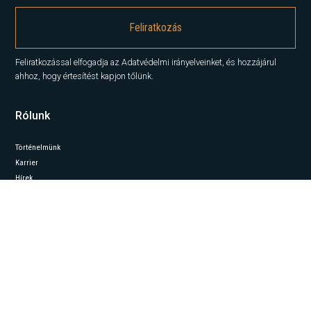
Feliratkozással elfogadja az Adatvédelmi irányelveinket, és hozzájárul
ahhoz, hogy értesítést kapjon tőlünk.
Rólunk
Történelmünk
Karrier
Hírek
Elemzések
Lépjen kapcsolatba velünk
Szolgáltatásaink
Iroda
Capital Markets
Property Management