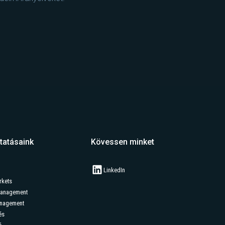
tatásaink
Kövessen minket
LinkedIn
rkets
Management
anagement
és