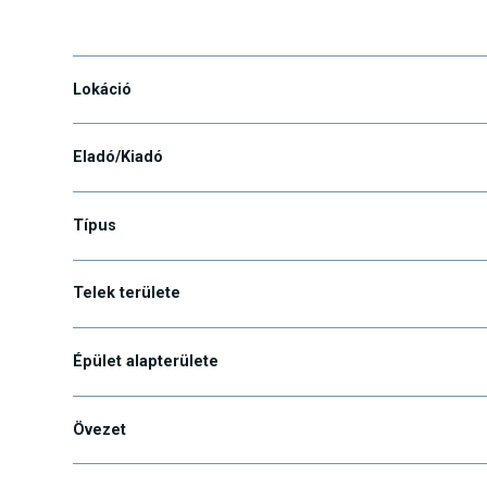
Alsónémedi
Lokáció
Eladó/Kiadó
Típus
Telek területe
Épület alapterülete
Övezet