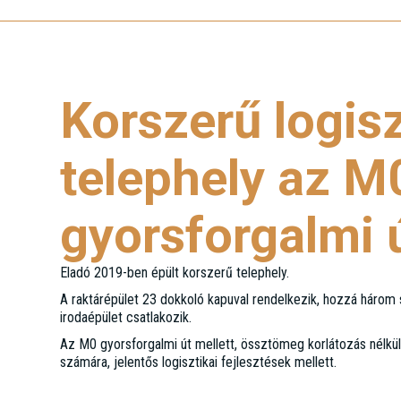
Korszerű logisz
telephely az M
gyorsforgalmi ú
Eladó 2019-ben épült korszerű telephely.
A raktárépület 23 dokkoló kapuval rendelkezik, hozzá háro
irodaépület csatlakozik.
Az M0 gyorsforgalmi út mellett, össztömeg korlátozás nélkü
számára, jelentős logisztikai fejlesztések mellett.