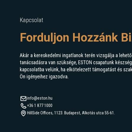
Kapcsolat
Forduljon Hozzánk B
Akár a kereskedelmi ingatlanok terén vizsgálja a lehető
tanácsadásra van szüksége, ESTON csapatunk készségge
kapcsolatba velünk, ha elkötelezett támogatást és sza
Ön igényeihez igazodva.
info@eston.hu
+36 1 877 1000
HillSide Offices, 1123. Budapest, Alkotás utca 55-61.