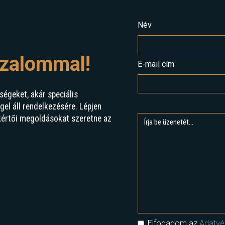
Név
izalommal!
E-mail cím
ségeket, akár speciális
l áll rendelkezésére. Lépjen
kértői megoldásokat szeretne az
Elfogadom az
Adatvéd