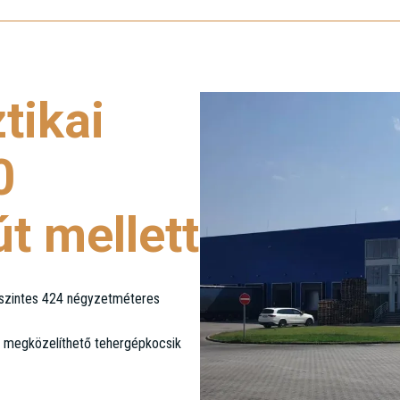
tikai
0
t mellett
m szintes 424 négyzetméteres
l megközelíthető tehergépkocsik