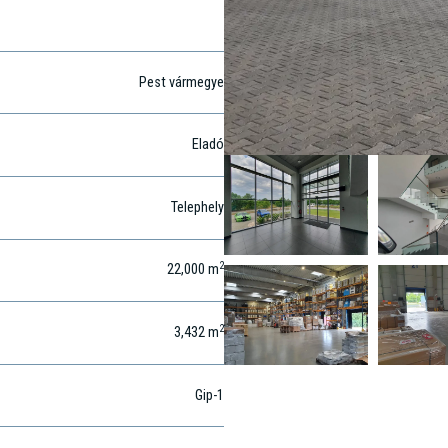
Pest vármegye
Eladó
Telephely
2
22,000
m
2
3,432
m
Gip-1