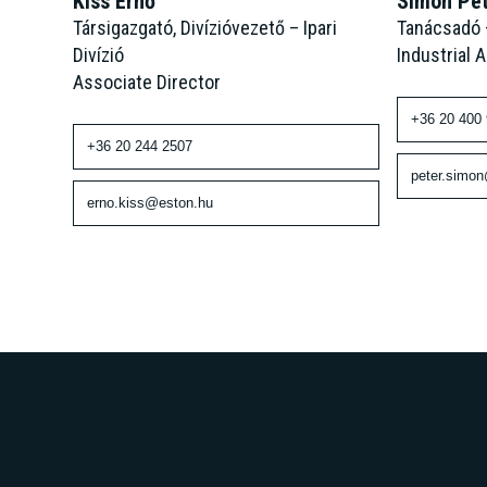
Simon Pé
Kiss Ernő
Tanácsadó –
Társigazgató, Divízióvezető – Ipari
Industrial 
Divízió
Associate Director
+36 20 400
+36 20 244 2507
peter.simo
erno.kiss@eston.hu