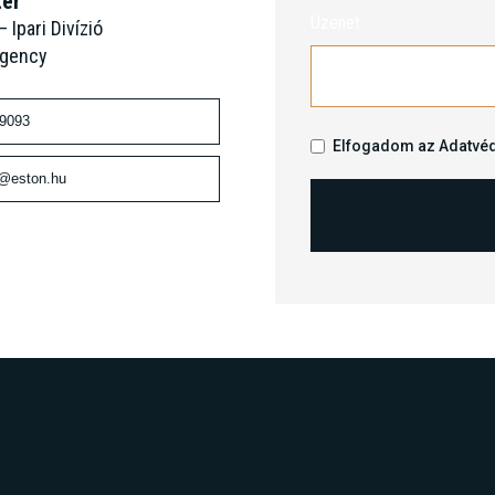
ter
Üzenet
 Ipari Divízió
Agency
 9093
Elfogadom az
Adatvéd
n@eston.hu