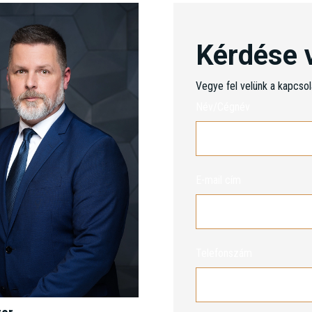
Kérdése 
Vegye fel velünk a kapcsol
Név/Cégnév
E-mail cím
Telefonszám