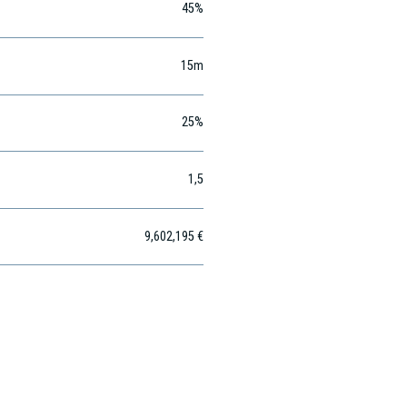
45%
15m
25%
1,5
9,602,195 €