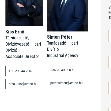
V
k
s
N
Kiss Ernő
Simon Péter
Társigazgató,
Tanácsadó – Ipari
Divízióvezető – Ipari
Divízió
Divízió
E
Industrial Agency
Associate Director
+36 20 400 9093
+36 20 244 2507
T
peter.simon@eston.hu
erno.kiss@eston.hu
Ü