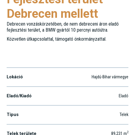
Debrecen mellett
Debrecen vonzáskörzetében, de nem debreceni áron eladó
fejlesztési terület, a BMW gyártól 10 percnyi autóútra.
Közvetlen útkapcsolattal, támogató önkormányzattal.
Balmazújváros
Lokáció
Hajdú-Bihar vármegye
Eladó/Kiadó
Eladó
Típus
Telek
2
Telek területe
89,231
m