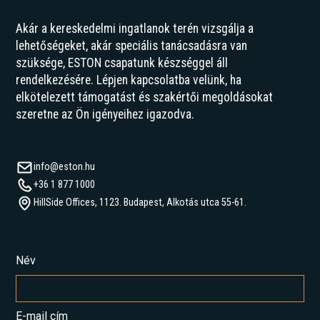
Akár a kereskedelmi ingatlanok terén vizsgálja a
lehetőségeket, akár speciális tanácsadásra van
szüksége, ESTON csapatunk készséggel áll
rendelkezésére. Lépjen kapcsolatba velünk, ha
elkötelezett támogatást és szakértői megoldásokat
szeretne az Ön igényeihez igazodva.
info@eston.hu
+36 1 877 1000
HillSide Offices, 1123. Budapest, Alkotás utca 55-61.
Név
E-mail cím