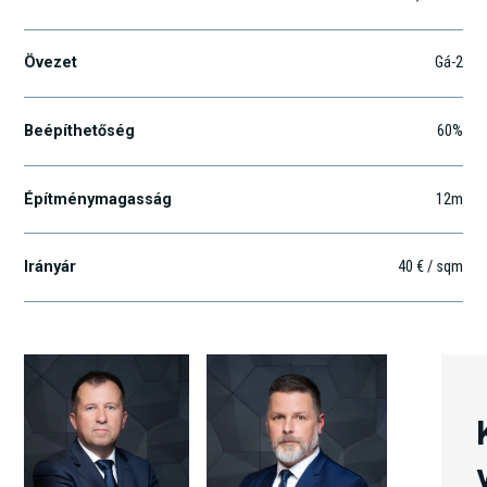
Övezet
Gá-2
Beépíthetőség
60%
Építménymagasság
12m
Irányár
40 € / sqm