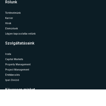
Rólunk
Történelmünk
Karrier
Hírek
Elemzések
Lépjen kapcsolatba velünk
Szolgáltatásaink
Iroda
Capital Markets
Property Management
Project Management
Értékbecslés
Ipari Divízió
Kövessen minket
LinkedIn