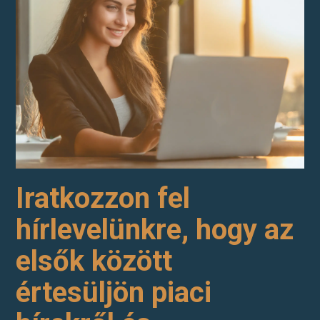
Iratkozzon fel
hírlevelünkre, hogy az
elsők között
értesüljön piaci