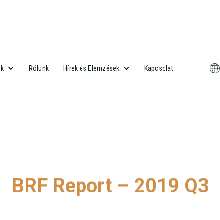
Rólunk
Kapcsolat
nk
Hírek és Elemzések
BRF Report – 2019 Q3
ebb Budapest Research Forum (BRF) jelentés letöltéséhez kattintso