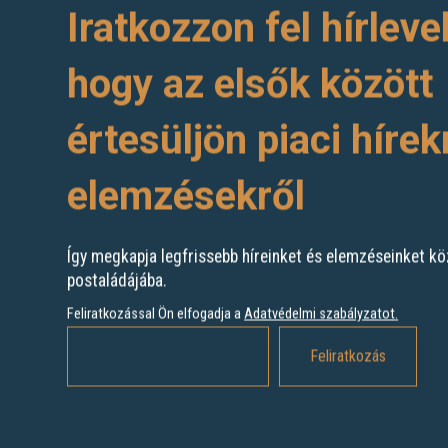
Iratkozzon fel hírleve
hogy az elsők között
értesüljön piaci hírek
elemzésekről
Így megkapja legfrissebb híreinket és elemzéseinket kö
postaládájába.
Feliratkozással Ön elfogadja a
Adatvédelmi szabályzatot
.