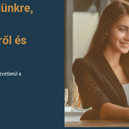
lünkre,
ről és
zvetlenül a