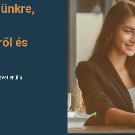
lünkre,
ről és
zvetlenül a