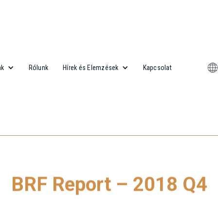
Rólunk
Kapcsolat
nk
Hírek és Elemzések
BRF Report – 2018 Q4
ebb Budapest Research Forum (BRF) jelentés letöltéséhez kattintso