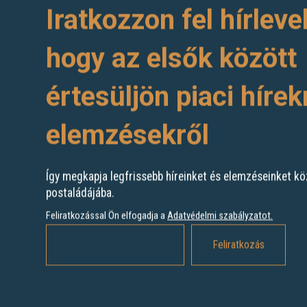
Iratkozzon fel hírleve
hogy az elsők között
értesüljön piaci hírek
elemzésekről
Így megkapja legfrissebb híreinket és elemzéseinket kö
postaládájába.
Feliratkozással Ön elfogadja a
Adatvédelmi szabályzatot
.