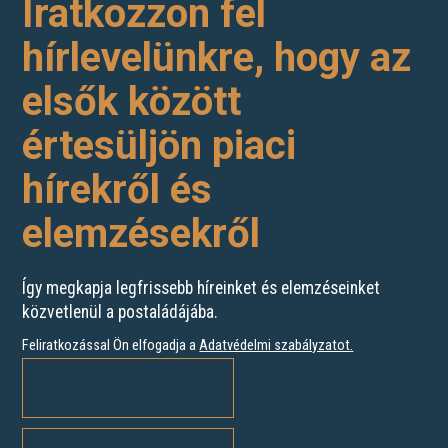
Iratkozzon fel
hírlevelünkre, hogy az
elsők között
értesüljön piaci
hírekről és
elemzésekről
Így megkapja legfrissebb híreinket és elemzéseinket
közvetlenül a postaládájába.
Feliratkozással Ön elfogadja a
Adatvédelmi szabályzatot
.