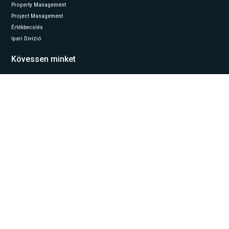
Property Management
Project Management
Értékbecslés
Ipari Divízió
Kövessen minket
LinkedIn
© 2026 ESTON International. Minden jog fenntartva.
Adatvédelem és Adatkezelés