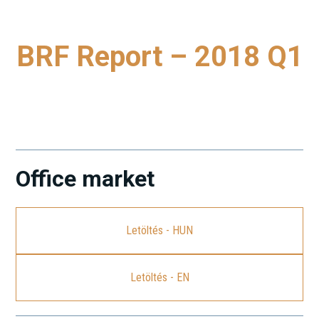
BRF Report – 2018 Q1
A legfrissebb Budapest Research Forum (BRF) jelentés
letöltéséhez kattintson a linkre.
Office market
Letöltés - HUN
Letöltés - EN