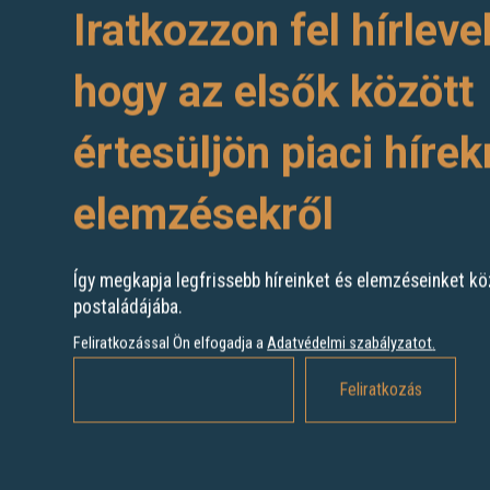
Iratkozzon fel hírleve
hogy az elsők között
értesüljön piaci hírek
elemzésekről
Így megkapja legfrissebb híreinket és elemzéseinket kö
postaládájába.
Feliratkozással Ön elfogadja a
Adatvédelmi szabályzatot
.