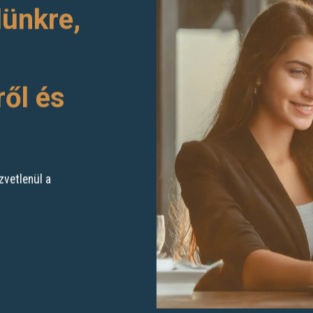
lünkre,
ről és
zvetlenül a