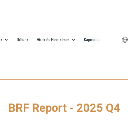
Rólunk
Kapcsolat
nk
Hírek és Elemzések
BRF Report - 2025 Q4
 our latest Budapest Research Forum (BRF) Report, please click 