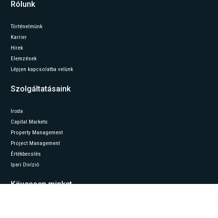
Rólunk
Történelmünk
Karrier
Hírek
Elemzések
Lépjen kapcsolatba velünk
Szolgáltatásaink
Iroda
Capital Markets
Property Management
Project Management
Értékbecslés
Ipari Divízió
Kövessen minket
LinkedIn