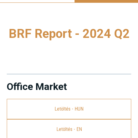
BRF Report - 2024 Q2
A legfrissebb Budapest Research Forum (BRF) jelentés
letöltéséhez kattintson a linkre.
Office Market
Letöltés - HUN
Letöltés - EN