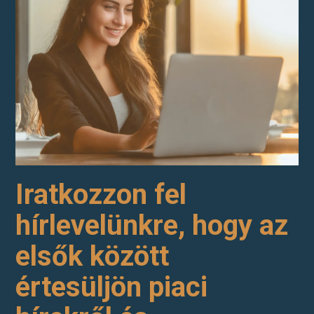
Iratkozzon fel
hírlevelünkre, hogy az
elsők között
értesüljön piaci