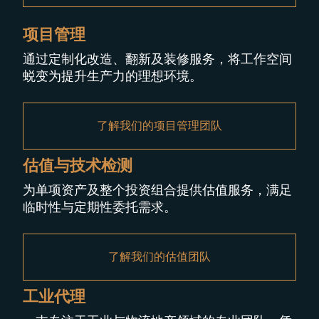
项目管理
通过定制化改造、翻新及装修服务，将工作空间
蜕变为提升生产力的理想环境。
了解我们的项目管理团队
估值与技术检测
为单项资产及整个投资组合提供估值服务，满足
临时性与定期性委托需求。
了解我们的估值团队
工业代理
一支专注于工业与物流地产领域的专业团队，凭
借深厚的市场洞察力和广泛的行业人脉，满足您