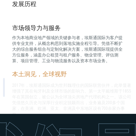
发展历程
市场领导力与服务
本土洞见，全球视野
2017年，埃斯通国际成为世邦魏理仕的国际联营伙伴，此举显著
增强了其在匈牙利及全球市场的影响力。第一太平戴维斯于1855
年在英国创立，被公认为全球顶尖房地产代理机构之一。该公司
凭借悠久历史与深厚行业积淀脱颖而出，业务遍及200多个国
家，在美洲、欧洲、亚太、非洲及中东地区设有700余家办事
处。