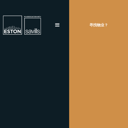
寻找物业？