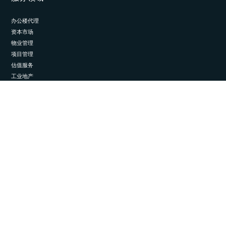
办公楼代理
资本市场
物业管理
项目管理
估值服务
工业地产
关注我们
LinkedIn
© 2026 埃斯通国际。保留所有权利。
隐私与数据管理