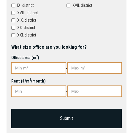
IX. district
XVII. district
XVIII. district
XIX. district
XX. district
XXI. district
What size office are you looking for?
2
Office area (m
)
-
2
Rent (€/m
/month)
-