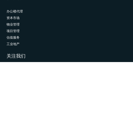
办公楼代理
资本市场
物业管理
项目管理
估值服务
工业地产
关注我们
LinkedIn
© 2026 埃斯通国际。保留所有权利。
隐私与数据管理