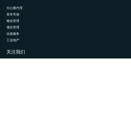
办公楼代理
资本市场
物业管理
项目管理
估值服务
工业地产
关注我们
LinkedIn
© 2026 埃斯通国际。保留所有权利。
隐私与数据管理