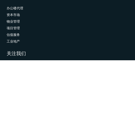
办公楼代理
资本市场
物业管理
项目管理
估值服务
工业地产
关注我们
LinkedIn
© 2026 埃斯通国际。保留所有权利。
隐私与数据管理